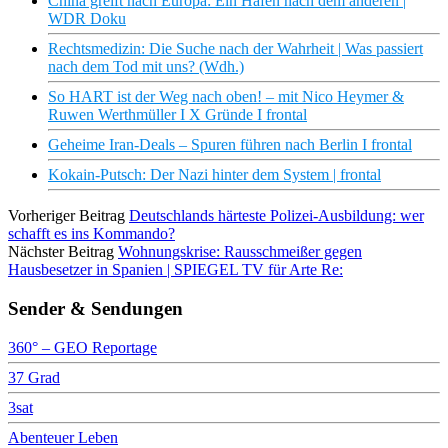
China greift nach Europa: Ein Hafen nach dem anderen |
WDR Doku
Rechtsmedizin: Die Suche nach der Wahrheit | Was passiert
nach dem Tod mit uns? (Wdh.)
So HART ist der Weg nach oben! – mit Nico Heymer &
Ruwen Werthmüller I X Gründe I frontal
Geheime Iran-Deals – Spuren führen nach Berlin I frontal
Kokain-Putsch: Der Nazi hinter dem System | frontal
Vorheriger Beitrag
Deutschlands härteste Polizei-Ausbildung: wer
schafft es ins Kommando?
Nächster Beitrag
Wohnungskrise: Rausschmeißer gegen
Hausbesetzer in Spanien | SPIEGEL TV für Arte Re:
Sender & Sendungen
360° – GEO Reportage
37 Grad
3sat
Abenteuer Leben