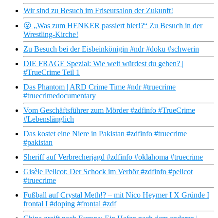
Wir sind zu Besuch im Friseursalon der Zukunft!
😮 „Was zum HENKER passiert hier!?“ Zu Besuch in der
Wrestling-Kirche!
Zu Besuch bei der Eisbeinkönigin #ndr #doku #schwerin
DIE FRAGE Spezial: Wie weit würdest du gehen? |
#TrueCrime Teil 1
Das Phantom | ARD Crime Time #ndr #truecrime
#truecrimedocumentary
Vom Geschäftsführer zum Mörder #zdfinfo #TrueCrime
#Lebenslänglich
Das kostet eine Niere in Pakistan #zdfinfo #truecrime
#pakistan
Sheriff auf Verbrecherjagd #zdfinfo #oklahoma #truecrime
Gisèle Pelicot: Der Schock im Verhör #zdfinfo #pelicot
#truecrime
Fußball auf Crystal Meth!? – mit Nico Heymer I X Gründe I
frontal I #doping #frontal #zdf