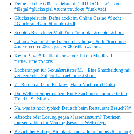
Defne hat eine Glücksspielsucht | TRU DOKU #Casino
#illegal #glücksspiel #sucht #trudoku #funk #zdf
Glücksspielsucht: Defne zockt im Online-Casino #Sucht
#Glücksspiel #tru #trudoku #zdf
Scooter: Besuch bei Mutti #ndr #ndrdoku #scooter #shorts
Tatunca Nara und die Toten im Dschungel #ndr #truecrime
#ardcrimetime #backpacker #brasilien #shorts
Kevin B. veröffentlicht vor seiner Tat ein Manifest I
#TrueCrime #Shorts
Lockerungen für Sexualstraftäter M. – Eine Entscheidung mit
verheerenden Folgen I #TrueCrime #Shorts
Zu Besuch auf Gut Kerkow | Hallo Nachbarn | Doku
Die Welt der Superreichen: Ein Besuch im renommiertesten
Hotel in St. Moritz
Na, was ist noch typisch Deutsch beim Restaurant-Besuch?😅
Abzocke oder Lösung gegen Massenansturm? Touristen
müssen zahlen für Venedig-Besuch I Weltspiegel
Besuch bei Bobbys Bremklotz #ndr #doku #imbiss #hamburg