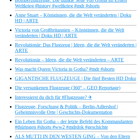
Bomberflugzeuge: Die dunkle Seite von Gotha im Ersten
Weltkrieg #history #weltkrieg #mdr #shorts
Anne Stuart – Königinnen, die die Welt veränderten | Doku
HD | ARTE
Victoria von Großbritannien – Königinnen, die die Welt
veränderten | Doku HD | ARTE
Revolutionär: Das Flugzeug | Ideen, die die Welt veränderten |
ARTE
Revolutionär – Ideen, die die Welt veränderten – ARTE
Was macht Queen Victoria in Gotha? #mdr #shorts
GIGANTISCHE FLUGZEUGE | Die fünf Besten HD Doku
Die versunkenen Flugzeuge (360° – GEO Reportage)
Interessierst du dich für #Flugzeuge? ✈
Flugzeuge, Forschung & Politik – Berlin-Adlershof |
Geheimnisvolle Orte | Geschichts-Dokumentation
Ein Leben für Gotha – der letzte Befehl des Kommandanten
#thüringen #shorts #ww2 #mdrdok #geschichte
ALS MUTTI IN DEN WESTEN GING – Von den Eltern