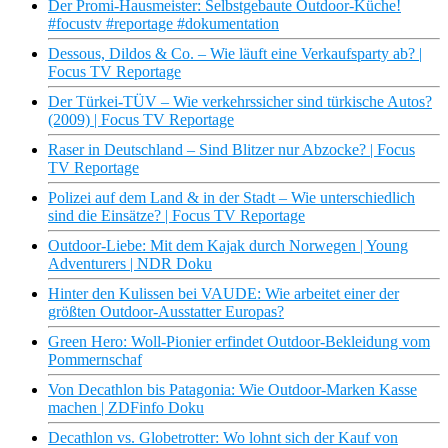
Der Promi-Hausmeister: Selbstgebaute Outdoor-Küche!
#focustv #reportage #dokumentation
Dessous, Dildos & Co. – Wie läuft eine Verkaufsparty ab? |
Focus TV Reportage
Der Türkei-TÜV – Wie verkehrssicher sind türkische Autos?
(2009) | Focus TV Reportage
Raser in Deutschland – Sind Blitzer nur Abzocke? | Focus
TV Reportage
Polizei auf dem Land & in der Stadt – Wie unterschiedlich
sind die Einsätze? | Focus TV Reportage
Outdoor-Liebe: Mit dem Kajak durch Norwegen | Young
Adventurers | NDR Doku
Hinter den Kulissen bei VAUDE: Wie arbeitet einer der
größten Outdoor-Ausstatter Europas?
Green Hero: Woll-Pionier erfindet Outdoor-Bekleidung vom
Pommernschaf
Von Decathlon bis Patagonia: Wie Outdoor-Marken Kasse
machen | ZDFinfo Doku
Decathlon vs. Globetrotter: Wo lohnt sich der Kauf von