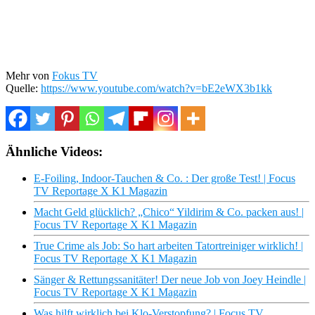
Mehr von
Fokus TV
Quelle:
https://www.youtube.com/watch?v=bE2eWX3b1kk
Ähnliche Videos:
E-Foiling, Indoor-Tauchen & Co. : Der große Test! | Focus
TV Reportage X K1 Magazin
Macht Geld glücklich? „Chico“ Yildirim & Co. packen aus! |
Focus TV Reportage X K1 Magazin
True Crime als Job: So hart arbeiten Tatortreiniger wirklich! |
Focus TV Reportage X K1 Magazin
Sänger & Rettungssanitäter! Der neue Job von Joey Heindle |
Focus TV Reportage X K1 Magazin
Was hilft wirklich bei Klo-Verstopfung? | Focus TV