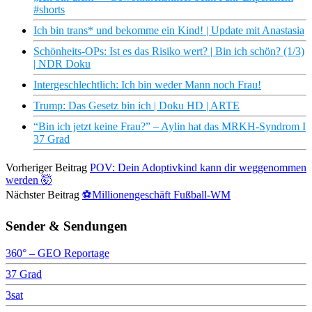
#shorts
Ich bin trans* und bekomme ein Kind! | Update mit Anastasia
Schönheits-OPs: Ist es das Risiko wert? | Bin ich schön? (1/3)
| NDR Doku
Intergeschlechtlich: Ich bin weder Mann noch Frau!
Trump: Das Gesetz bin ich | Doku HD | ARTE
“Bin ich jetzt keine Frau?” – Aylin hat das MRKH-Syndrom I
37 Grad
Vorheriger Beitrag
POV: Dein Adoptivkind kann dir weggenommen
werden 🤯
Nächster Beitrag
⚽Millionengeschäft Fußball-WM
Sender & Sendungen
360° – GEO Reportage
37 Grad
3sat