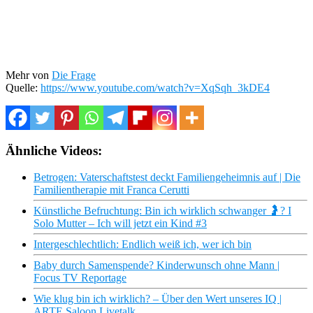
Mehr von
Die Frage
Quelle:
https://www.youtube.com/watch?v=XqSqh_3kDE4
Ähnliche Videos:
Betrogen: Vaterschaftstest deckt Familiengeheimnis auf | Die
Familientherapie mit Franca Cerutti
Künstliche Befruchtung: Bin ich wirklich schwanger 🤰? I
Solo Mutter – Ich will jetzt ein Kind #3
Intergeschlechtlich: Endlich weiß ich, wer ich bin
Baby durch Samenspende? Kinderwunsch ohne Mann |
Focus TV Reportage
Wie klug bin ich wirklich? – Über den Wert unseres IQ |
ARTE Saloon Livetalk