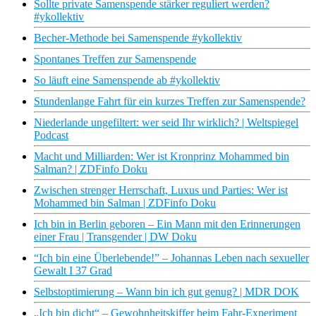
Sollte private Samenspende stärker reguliert werden?
#ykollektiv
Becher-Methode bei Samenspende #ykollektiv
Spontanes Treffen zur Samenspende
So läuft eine Samenspende ab #ykollektiv
Stundenlange Fahrt für ein kurzes Treffen zur Samenspende?
Niederlande ungefiltert: wer seid Ihr wirklich? | Weltspiegel
Podcast
Macht und Milliarden: Wer ist Kronprinz Mohammed bin
Salman? | ZDFinfo Doku
Zwischen strenger Herrschaft, Luxus und Parties: Wer ist
Mohammed bin Salman | ZDFinfo Doku
Ich bin in Berlin geboren – Ein Mann mit den Erinnerungen
einer Frau | Transgender | DW Doku
“Ich bin eine Überlebende!” – Johannas Leben nach sexueller
Gewalt I 37 Grad
Selbstoptimierung – Wann bin ich gut genug? | MDR DOK
„Ich bin dicht“ – Gewohnheitskiffer beim Fahr-Experiment