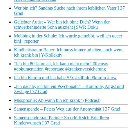
Wer bin ich? Sandras Suche nach ihrem leiblichen Vater I 37
Grad
Geliebter Autist – Wer bin ich ohne Dich? Wenn der
schwerbehinderte Sohn auszieht | SWR Doku
Mobbing in der Schule: Ich wurde gemobbt, weil ich queer
bin! | reporter
Kindheitstraum Bauer: Ich muss immer arbeiten, auch wenn
ich krank bin | Y-Kollektiv
“Ich bin 80 Jahre alt, ich kann nicht mehr“ #focustv
#dokumentation #reportage #krankenversicherung
Ich bin Kurdin und ich habe S*x #zdfinfo #kurdin #nrw
„Ich dachte, ich bin ein Psychopath“ – Kontrolle, Angst und
Zwänge | 37 Grad
Misophonie: Ab wann bin ich krank? (Podcast)
Samenspende – Peters Weg aus der Anonymität I 37 Grad
Samenspende statt Partner: So erfüllt sich Britt ihren
Kinderwunsch I 37 Grad