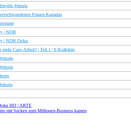
fmylife #shorts
e verschwundenen Frauen Kanadas
eportage
ory | NDR
tory | NDR Doku
mehr Care-Arbeit? | Teil 1 | Y-Kollektiv
#shorts
#shorts
horts
#shorts
 | Doku HD | ARTE
ins mit Socken zum Millionen-Business kamen