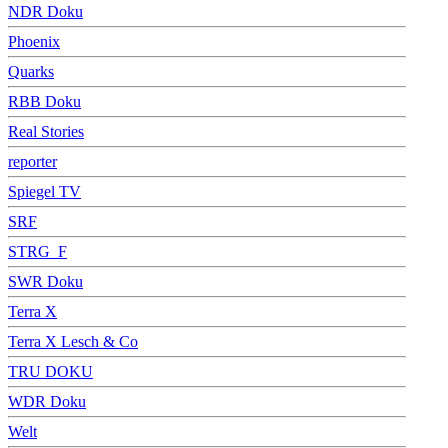
NDR Doku
Phoenix
Quarks
RBB Doku
Real Stories
reporter
Spiegel TV
SRF
STRG_F
SWR Doku
Terra X
Terra X Lesch & Co
TRU DOKU
WDR Doku
Welt