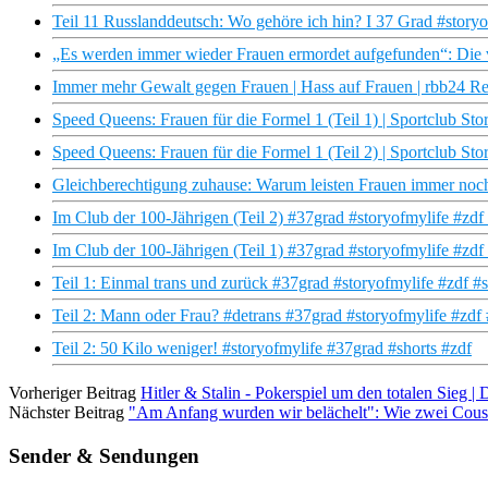
Teil 11 Russlanddeutsch: Wo gehöre ich hin? I 37 Grad #storyo
„Es werden immer wieder Frauen ermordet aufgefunden“: Di
Immer mehr Gewalt gegen Frauen | Hass auf Frauen | rbb24 R
Speed Queens: Frauen für die Formel 1 (Teil 1) | Sportclub St
Speed Queens: Frauen für die Formel 1 (Teil 2) | Sportclub S
Gleichberechtigung zuhause: Warum leisten Frauen immer noch 
Im Club der 100-Jährigen (Teil 2) #37grad #storyofmylife #zdf 
Im Club der 100-Jährigen (Teil 1) #37grad #storyofmylife #zdf 
Teil 1: Einmal trans und zurück #37grad #storyofmylife #zdf #s
Teil 2: Mann oder Frau? #detrans #37grad #storyofmylife #zdf 
Teil 2: 50 Kilo weniger! #storyofmylife #37grad #shorts #zdf
Vorheriger Beitrag
Hitler & Stalin - Pokerspiel um den totalen Sieg
Nächster Beitrag
"Am Anfang wurden wir belächelt": Wie zwei Cous
Sender & Sendungen