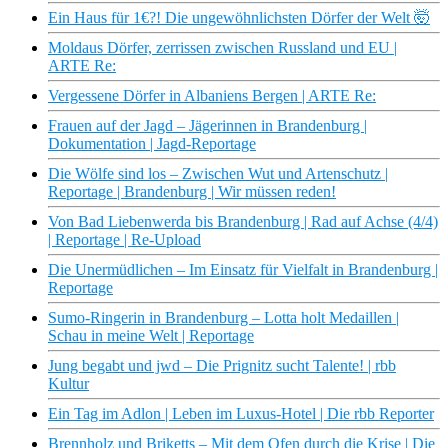
Ein Haus für 1€?! Die ungewöhnlichsten Dörfer der Welt 🤯
Moldaus Dörfer, zerrissen zwischen Russland und EU |
ARTE Re:
Vergessene Dörfer in Albaniens Bergen | ARTE Re:
Frauen auf der Jagd – Jägerinnen in Brandenburg |
Dokumentation | Jagd-Reportage
Die Wölfe sind los – Zwischen Wut und Artenschutz |
Reportage | Brandenburg | Wir müssen reden!
Von Bad Liebenwerda bis Brandenburg | Rad auf Achse (4/4)
| Reportage | Re-Upload
Die Unermüdlichen – Im Einsatz für Vielfalt in Brandenburg |
Reportage
Sumo-Ringerin in Brandenburg – Lotta holt Medaillen |
Schau in meine Welt | Reportage
Jung begabt und jwd – Die Prignitz sucht Talente! | rbb
Kultur
Ein Tag im Adlon | Leben im Luxus-Hotel | Die rbb Reporter
Brennholz und Briketts – Mit dem Ofen durch die Krise | Die