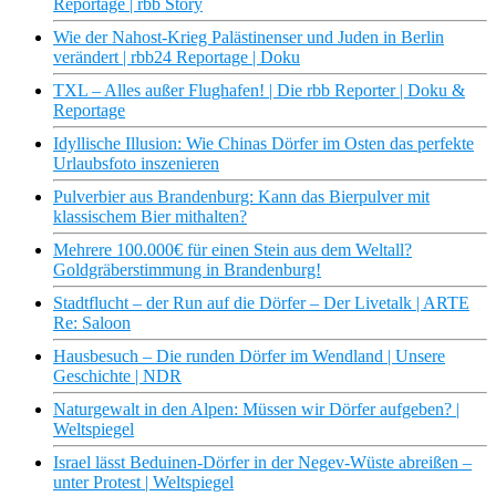
Reportage | rbb Story
Wie der Nahost-Krieg Palästinenser und Juden in Berlin
verändert | rbb24 Reportage | Doku
TXL – Alles außer Flughafen! | Die rbb Reporter | Doku &
Reportage
Idyllische Illusion: Wie Chinas Dörfer im Osten das perfekte
Urlaubsfoto inszenieren
Pulverbier aus Brandenburg: Kann das Bierpulver mit
klassischem Bier mithalten?
Mehrere 100.000€ für einen Stein aus dem Weltall?
Goldgräberstimmung in Brandenburg!
Stadtflucht – der Run auf die Dörfer – Der Livetalk | ARTE
Re: Saloon
Hausbesuch – Die runden Dörfer im Wendland | Unsere
Geschichte | NDR
Naturgewalt in den Alpen: Müssen wir Dörfer aufgeben? |
Weltspiegel
Israel lässt Beduinen-Dörfer in der Negev-Wüste abreißen –
unter Protest | Weltspiegel