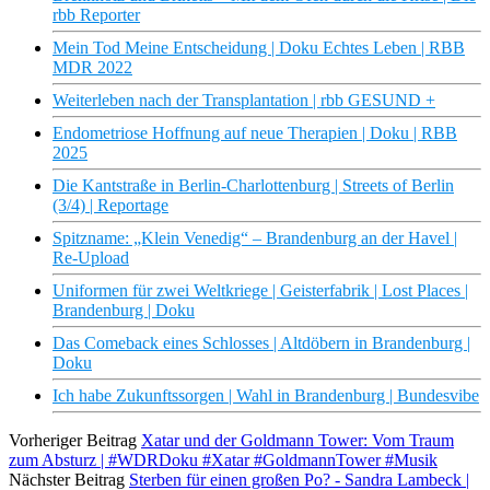
rbb Reporter
Mein Tod Meine Entscheidung | Doku Echtes Leben | RBB
MDR 2022
Weiterleben nach der Transplantation | rbb GESUND +
Endometriose Hoffnung auf neue Therapien | Doku | RBB
2025
Die Kantstraße in Berlin-Charlottenburg | Streets of Berlin
(3/4) | Reportage
Spitzname: „Klein Venedig“ – Brandenburg an der Havel |
Re-Upload
Uniformen für zwei Weltkriege | Geisterfabrik | Lost Places |
Brandenburg | Doku
Das Comeback eines Schlosses | Altdöbern in Brandenburg |
Doku
Ich habe Zukunftssorgen | Wahl in Brandenburg | Bundesvibe
Vorheriger Beitrag
Xatar und der Goldmann Tower: Vom Traum
zum Absturz | #WDRDoku #Xatar #GoldmannTower #Musik
Nächster Beitrag
Sterben für einen großen Po? - Sandra Lambeck |