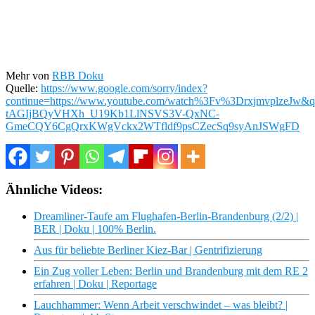
Mehr von
RBB Doku
Quelle:
https://www.google.com/sorry/index?
continue=https://www.youtube.com/watch%3Fv%3Drxjmvpl
tAGIjBQyVHXh_U19Kb1LlNSVS3V-QxNC-
GmeCQY6CgQrxKWgVckx2WTfldf9psCZecSq9syAnJSWgFD
Ähnliche Videos:
Dreamliner-Taufe am Flughafen-Berlin-Brandenburg (2/2) |
BER | Doku | 100% Berlin.
Aus für beliebte Berliner Kiez-Bar | Gentrifizierung
Ein Zug voller Leben: Berlin und Brandenburg mit dem RE 2
erfahren | Doku | Reportage
Lauchhammer: Wenn Arbeit verschwindet – was bleibt? |