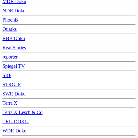
MDR Doku
NDR Doku
Phoenix
Quarks
RBB Doku
Real Stories
reporter
Spiegel TV
SRF
STRG_F
SWR Doku
Terra X
Terra X Lesch & Co
TRU DOKU
WDR Doku