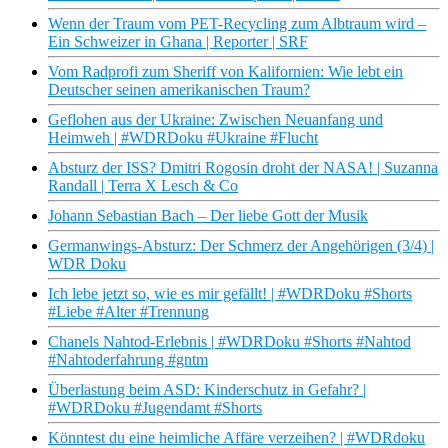
Wenn der Traum vom PET-Recycling zum Albtraum wird –
Ein Schweizer in Ghana | Reporter | SRF
Vom Radprofi zum Sheriff von Kalifornien: Wie lebt ein
Deutscher seinen amerikanischen Traum?
Geflohen aus der Ukraine: Zwischen Neuanfang und
Heimweh | #WDRDoku #Ukraine #Flucht
Absturz der ISS? Dmitri Rogosin droht der NASA! | Suzanna
Randall | Terra X Lesch & Co
Johann Sebastian Bach – Der liebe Gott der Musik
Germanwings-Absturz: Der Schmerz der Angehörigen (3/4) |
WDR Doku
Ich lebe jetzt so, wie es mir gefällt! | #WDRDoku #Shorts
#Liebe #Alter #Trennung
Chanels Nahtod-Erlebnis | #WDRDoku #Shorts #Nahtod
#Nahtoderfahrung #gntm
Überlastung beim ASD: Kinderschutz in Gefahr? |
#WDRDoku #Jugendamt #Shorts
Könntest du eine heimliche Affäre verzeihen? | #WDRdoku