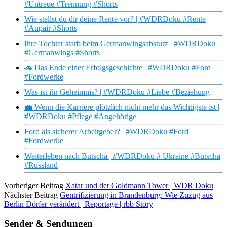
#Untreue #Trennung #Shorts
Wie stellst du dir deine Rente vor? | #WDRDoku #Rente
#Aupair #Shorts
Ihre Tochter starb beim Germanwingsabsturz | #WDRDoku
#Germanwings #Shorts
🚗 Das Ende einer Erfolgsgeschichte | #WDRDoku #Ford
#Fordwerke
Was ist ihr Geheimnis? | #WDRDoku #Liebe #Beziehung
💼 Wenn die Karriere plötzlich nicht mehr das Wichtigste ist |
#WDRDoku #Pflege #Angehörige
Ford als sicherer Arbeitgeber? | #WDRDoku #Ford
#Fordwerke
Weiterleben nach Butscha | #WDRDoku # Ukraine #Butscha
#Russland
Vorheriger Beitrag
Xatar und der Goldmann Tower | WDR Doku
Nächster Beitrag
Gentrifizierung in Brandenburg: Wie Zuzug aus
Berlin Dörfer verändert | Reportage | rbb Story
Sender & Sendungen