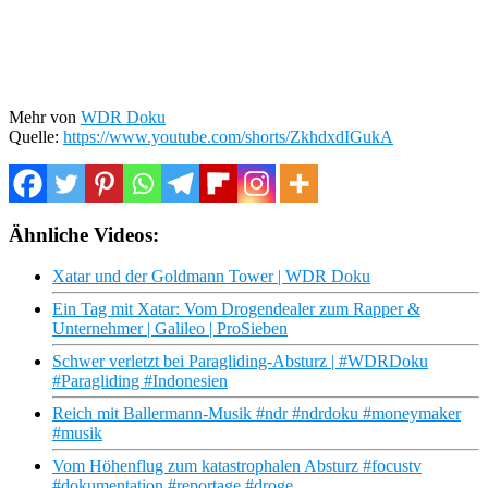
Mehr von
WDR Doku
Quelle:
https://www.youtube.com/shorts/ZkhdxdIGukA
Ähnliche Videos:
Xatar und der Goldmann Tower | WDR Doku
Ein Tag mit Xatar: Vom Drogendealer zum Rapper &
Unternehmer | Galileo | ProSieben
Schwer verletzt bei Paragliding-Absturz | #WDRDoku
#Paragliding #Indonesien
Reich mit Ballermann-Musik #ndr #ndrdoku #moneymaker
#musik
Vom Höhenflug zum katastrophalen Absturz #focustv
#dokumentation #reportage #droge