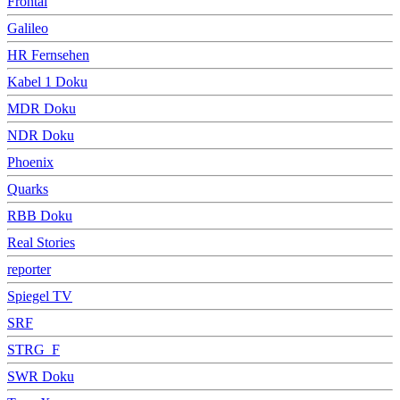
Frontal
Galileo
HR Fernsehen
Kabel 1 Doku
MDR Doku
NDR Doku
Phoenix
Quarks
RBB Doku
Real Stories
reporter
Spiegel TV
SRF
STRG_F
SWR Doku