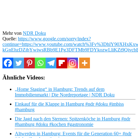
Mehr von
NDR Doku
Quelle:
https://www.google.com/sorry/index?
continue=https://www.youtube.com/watch%3Fv%3DhlY90
kGnEhzDZibYwiwsRBb9E1Pg3DFTMb9FDYkozwLliKZt9Qivc
Ähnliche Videos:
„Home Staging“ in Hamburg: Trends auf dem
Immobilienmarkt | Die Nordreportage | NDR Doku
Einkauf für die Klappe in Hamburg #ndr #doku #imbiss
#hamburg
Die Jagd nach den Sternen: Spitzenköche in Hamburg #ndr
#hamburg #doku #kochen #gastronomie
Altwerden in Hamburg: Events für die Generation 60+ #ndr