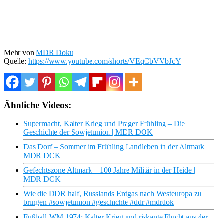
Mehr von
MDR Doku
Quelle:
https://www.youtube.com/shorts/VEqCbVVbJcY
Ähnliche Videos:
Supermacht, Kalter Krieg und Prager Frühling – Die
Geschichte der Sowjetunion | MDR DOK
Das Dorf – Sommer im Frühling Landleben in der Altmark |
MDR DOK
Gefechtszone Altmark – 100 Jahre Militär in der Heide |
MDR DOK
Wie die DDR half, Russlands Erdgas nach Westeuropa zu
bringen #sowjetunion #geschichte #ddr #mdrdok
Fußball-WM 1974: Kalter Krieg und riskante Flucht aus der