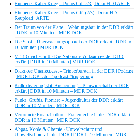
Ein neuer Kalter Krieg – Putins Gift 2/3 | Doku HD | ARTE
Ein neuer Kalter Krieg – Putins Gift (2/3) | Doku HD
Reupload | ARTE
Der Traum von der Platte – Wohnungsbau in der DDR erklärt
| DDR in 10 Minuten | MDR DOK
Die Stasi – Überwachungsapparat der DDR erklärt | DDR in
10 Minuten | MDR DOK
VEB Gleichschritt · Die Nationale Volksarmee der DDR
erklärt | DDR in 10 Minuten | MDR DOK
Diagnose Unangepasst – Tripperburgen in der DDR | Podcast
| MDR DOK #ddr #podcast #tripperburg
Kollektivierung statt Ausbeutung – Planwirtschaft der DDR
erklärt | DDR in 10 Minuten – MDR DOK
Punks, Gruftis, Pioniere – Jugendkultur der DDR erklärt |
DDR in 10 Minuten | MDR DOK
Verordnete Emanzipation – Frauenrechte in der DDR erklärt |
DDR in 10 Minuten | MDR DOK
Abgas, Kohle & Chemie · Umweltschutz und
Umweltschmutz in der DDR | DDR in 10 Minuten | MDR