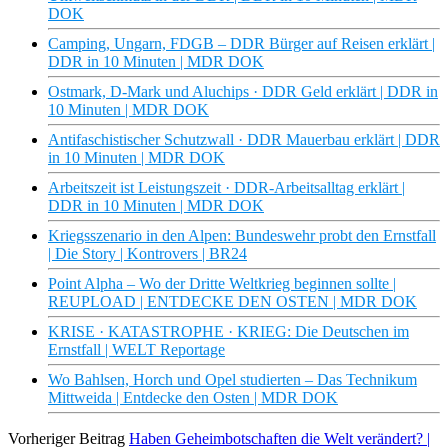
DOK
Camping, Ungarn, FDGB – DDR Bürger auf Reisen erklärt |
DDR in 10 Minuten | MDR DOK
Ostmark, D-Mark und Aluchips · DDR Geld erklärt | DDR in
10 Minuten | MDR DOK
Antifaschistischer Schutzwall · DDR Mauerbau erklärt | DDR
in 10 Minuten | MDR DOK
Arbeitszeit ist Leistungszeit · DDR-Arbeitsalltag erklärt |
DDR in 10 Minuten | MDR DOK
Kriegsszenario in den Alpen: Bundeswehr probt den Ernstfall
| Die Story | Kontrovers | BR24
Point Alpha – Wo der Dritte Weltkrieg beginnen sollte |
REUPLOAD | ENTDECKE DEN OSTEN | MDR DOK
KRISE · KATASTROPHE · KRIEG: Die Deutschen im
Ernstfall | WELT Reportage
Wo Bahlsen, Horch und Opel studierten – Das Technikum
Mittweida | Entdecke den Osten | MDR DOK
Vorheriger Beitrag
Haben Geheimbotschaften die Welt verändert? |