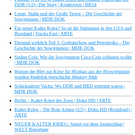
DDR (1/2) | Die Story | Kontrovers | BR24
Lenin, Stalin und der Große Terror – Die Geschichte der
Sowjetunion | MDR DOK
Ein neuer Kalter Krieg? So ist die Stimmung in den USA und
Russland | Tracks East | ARTE
Diesmal wirklich Teil 3: Gorbatschow und Perestroika – Die
Geschichte der Sowjetunion | MDR DOK
Stalins Cola: Wie die Sowjetunion Coca-Cola schlagen wollte
| MDR DOK
Warum die 80er zur Krise für #Erdgas aus der #Sowjetunion
wurden #mdrdok #geschichte #history #ddr
Schicksalsort Vacha: Wo DDR und BRD getrennt waren |
MDR DOK
Berlin – Kalter Krieg der Zoos | Doku HD | ARTE
Kalter Krieg – Die Rote Armee (2/2) | Doku HD (Reupload) |
ARTE
NEUER KALTER KRIEG: Angst vor dem Atomschlag |
WELT Reportage