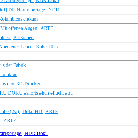
 Die Nordreportage | NDR Doku
ird | Die Nordreportage | NDR
 Kolumbiens entkam
| Mit offenen Augen | ARTE
lileo | ProSieben
 Abenteuer Leben | Kabel Eins
us der Fabrik
anufaktur
 aus dem 3D-Drucker
| TRU DOKU #shorts #iran #flucht #tru
bombe (2/2) | Doku HD | ARTE
D | ARTE
ordreportage | NDR Doku