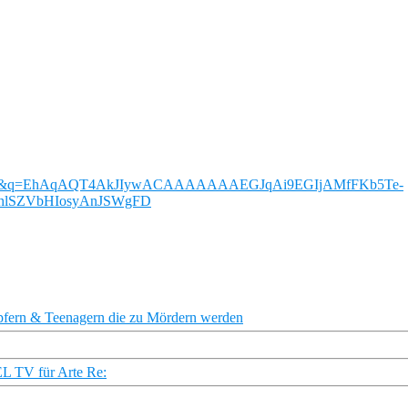
f8zoU&q=EhAqAQT4AkJIywACAAAAAAAEGJqAi9EGIjAMfFKb5Te-
lSZVbHIosyAnJSWgFD
pfern & Teenagern die zu Mördern werden
EL TV für Arte Re: