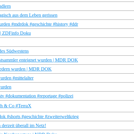
ndlern
agisch aus dem Leben gerissen
urden #mdrdok #geschichte #history #ddr
? | ZDFinfo Doku
des Südwestens
unstsammler enteignet wurden | MDR DOK
tgliedern wurden | MDR DOK
urden #mittelalter
wurden
tv #dokumentation #reportage #polizei
ch & Co #TerraX
k #shorts #geschichte #zweiterweltkrieg
 derzeit überall im Netz!