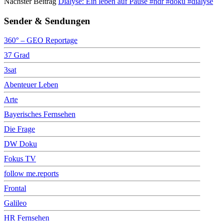
Nächster Beitrag
Dialyse: Ein leben auf Pause #ndr #doku #dialyse
Sender & Sendungen
360° – GEO Reportage
37 Grad
3sat
Abenteuer Leben
Arte
Bayerisches Fernsehen
Die Frage
DW Doku
Fokus TV
follow me.reports
Frontal
Galileo
HR Fernsehen