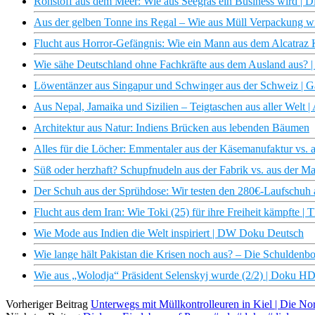
Rohstoff aus dem Meer: Wie aus Seegras ein Business wird |
Aus der gelben Tonne ins Regal – Wie aus Müll Verpackung w
Flucht aus Horror-Gefängnis: Wie ein Mann aus dem Alcatraz
Wie sähe Deutschland ohne Fachkräfte aus dem Ausland aus? 
Löwentänzer aus Singapur und Schwinger aus der Schweiz | Ga
Aus Nepal, Jamaika und Sizilien – Teigtaschen aus aller Welt |
Architektur aus Natur: Indiens Brücken aus lebenden Bäumen
Alles für die Löcher: Emmentaler aus der Käsemanufaktur vs. a
Süß oder herzhaft? Schupfnudeln aus der Fabrik vs. aus der M
Der Schuh aus der Sprühdose: Wir testen den 280€-Laufschuh
Flucht aus dem Iran: Wie Toki (25) für ihre Freiheit kämpfte 
Wie Mode aus Indien die Welt inspiriert | DW Doku Deutsch
Wie lange hält Pakistan die Krisen noch aus? – Die Schulden
Wie aus „Wolodja“ Präsident Selenskyj wurde (2/2) | Doku H
Vorheriger Beitrag
Unterwegs mit Müllkontrolleuren in Kiel | Die N