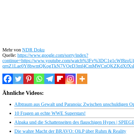
Mehr von
NDR Doku
Quelle:
https://www.google.com/sorry/index?
continue=https://www.youtube.com/watch%3Fv%3DC1g1cW
qrnZ1Lae0Y8bwmQKogTkN7VOeD3mf4CmMWCnQKZKdXfXsh
Ähnliche Videos:
Albtraum aus Gewalt und Paranoia: Zwischen unschuldigen O
10 Fragen an echte WWE Superstars!
Alpaka und die Schattenseiten des flauschigen Hypes | SPIEG
Die wahre Macht der BRAVO: Oli.P über Ruhm & Reality