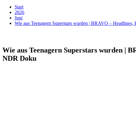
Start
2026
Juni
Wie aus Teenagern Superstars wurden | BRAVO – Headlines
Wie aus Teenagern Superstars wurden | B
NDR Doku