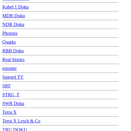
Kabel 1 Doku
MDR Doku
NDR Doku
Phoenix
Quarks
RBB Doku
Real Stories
reporter
Spiegel TV
SRF
STRG_F
SWR Doku
Terra X
Terra X Lesch & Co
TRU DOKU