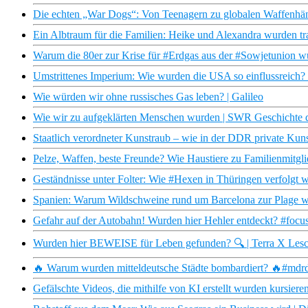
Die echten „War Dogs“: Von Teenagern zu globalen Waffenhä
Ein Albtraum für die Familien: Heike und Alexandra wurden tr
Warum die 80er zur Krise für #Erdgas aus der #Sowjetunion w
Umstrittenes Imperium: Wie wurden die USA so einflussreich
Wie würden wir ohne russisches Gas leben? | Galileo
Wie wir zu aufgeklärten Menschen wurden | SWR Geschichte 
Staatlich verordneter Kunstraub – wie in der DDR private K
Pelze, Waffen, beste Freunde? Wie Haustiere zu Familienmi
Geständnisse unter Folter: Wie #Hexen in Thüringen verfolgt w
Spanien: Warum Wildschweine rund um Barcelona zur Plage 
Gefahr auf der Autobahn! Wurden hier Hehler entdeckt? #focus
Wurden hier BEWEISE für Leben gefunden? 🔍 | Terra X Les
🔥 Warum wurden mitteldeutsche Städte bombardiert? 🔥#mdrdo
Gefälschte Videos, die mithilfe von KI erstellt wurden kursieren