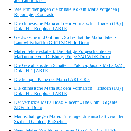
auch auf türkisch
Wie Ermittler gegen die brutale Kokain-Mafia vorgehen |
Reportage | Kontraste
Die chinesische Mafia auf dem Vormarsch – Triaden (1/6) |
Doku HD Reupload | ARTE
Geldwäsche und Giftmüll: So fest hat die Mafia Italiens
Landwirtschaft im Griff | ZDFinfo Doku
Mafia-Fehde eskaliert: Die blutige Vorgeschichte der
Mafiamorde von Duisburg | Folge 3/4 | WDR Doku
Die Gewalt aus dem Schatten – Yakuza, Japans Mafia (2/2) |
Doku HD | ARTE
Die heiligen Kühe der Mafia | ARTE Re:
Die chinesische Mafia auf dem Vormarsch – Triaden (1/3) |
Doku HD Reupload | ARTE
Der verrückte Mafia-Boss: Vincent „The Chin“ Gigante |
ZDFinfo Doku
Mannschaft gegen Mafia: Eine Jugendmannschaft verändert
Sizilien | Galileo | ProSieben
Weed-Mafia: Wie blutig ist unser Gras? | STRG_F EPIC