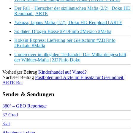
Der Fall – Herrscher der sizilianischen Mafia (2/2) | Doku HD
Reupload | ARTE
Yakuza, Japans Mafia (1/2) | Doku HD Reupload | ARTE
So daten Drogen-Bosse #ZDFinfo #Mexico #Mafia
Kokain-Express: Lieferung per Gleitschirm #ZDFinfo
#Kokain #Mafia
Undercover im illegalen Tierhandel: Das Milliardengeschäft
der Wildtier-Mafia | ZDFinfo Doku
Vorheriger Beitrag
Kinderhandel auf Vinted?
Nächster Beitrag
Postboten und Ärzte im Einsatz für Gesundheit |
ARTE Re:
Sender & Sendungen
360° – GEO Reportage
37 Grad
3sat
Abenteuer Leben