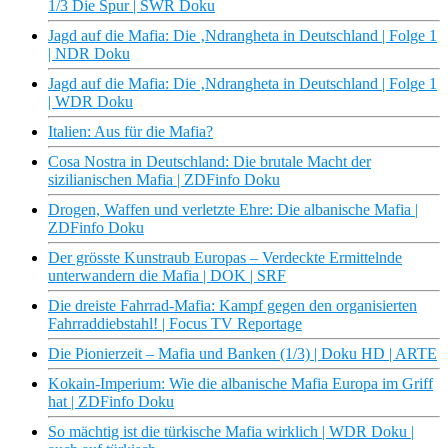
1/3 Die Spur | SWR Doku
Jagd auf die Mafia: Die ‚Ndrangheta in Deutschland | Folge 1
| NDR Doku
Jagd auf die Mafia: Die ‚Ndrangheta in Deutschland | Folge 1
| WDR Doku
Italien: Aus für die Mafia?
Cosa Nostra in Deutschland: Die brutale Macht der
sizilianischen Mafia | ZDFinfo Doku
Drogen, Waffen und verletzte Ehre: Die albanische Mafia |
ZDFinfo Doku
Der grösste Kunstraub Europas – Verdeckte Ermittelnde
unterwandern die Mafia | DOK | SRF
Die dreiste Fahrrad-Mafia: Kampf gegen den organisierten
Fahrraddiebstahl! | Focus TV Reportage
Die Pionierzeit – Mafia und Banken (1/3) | Doku HD | ARTE
Kokain-Imperium: Wie die albanische Mafia Europa im Griff
hat | ZDFinfo Doku
So mächtig ist die türkische Mafia wirklich | WDR Doku |