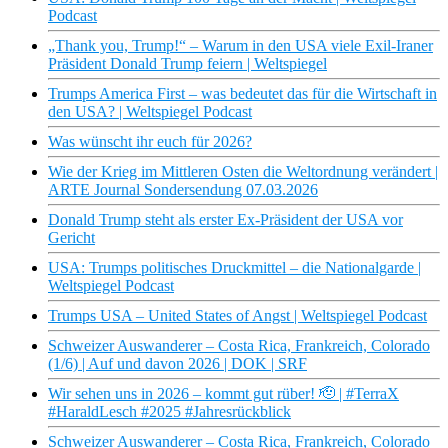
Podcast
„Thank you, Trump!“ – Warum in den USA viele Exil-Iraner
Präsident Donald Trump feiern | Weltspiegel
Trumps America First – was bedeutet das für die Wirtschaft in
den USA? | Weltspiegel Podcast
Was wünscht ihr euch für 2026?
Wie der Krieg im Mittleren Osten die Weltordnung verändert |
ARTE Journal Sondersendung 07.03.2026
Donald Trump steht als erster Ex-Präsident der USA vor
Gericht
USA: Trumps politisches Druckmittel – die Nationalgarde |
Weltspiegel Podcast
Trumps USA – United States of Angst | Weltspiegel Podcast
Schweizer Auswanderer – Costa Rica, Frankreich, Colorado
(1/6) | Auf und davon 2026 | DOK | SRF
Wir sehen uns in 2026 – kommt gut rüber! 🫡 | #TerraX
#HaraldLesch #2025 #Jahresrückblick
Schweizer Auswanderer – Costa Rica, Frankreich, Colorado