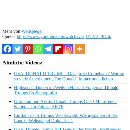
Mehr von
Weltspiegel
Quelle:
https://www.youtube.com/watch?v=qJZ5V3_9Dbk
Ähnliche Videos:
USA: DONALD TRUMP – Das große Comeback? Warum
so viele Amerikaner „The Donald“ immer noch lieben
Highspeed-Tippen im Weißen Haus: 5 Fragen an Donald
Trumps Ex-Stenografin
Grönland und Arktis: Donald Trumps Gier | Mit offenen
Karten – Im Fokus | ARTE
Ein Jahr nach Trumps Wiederwahl: Wie gespalten ist das
Land? | Weltspiegel Doku Teil 1
USA: Donald Trump 100 Tage an der Macht | Weltspiegel