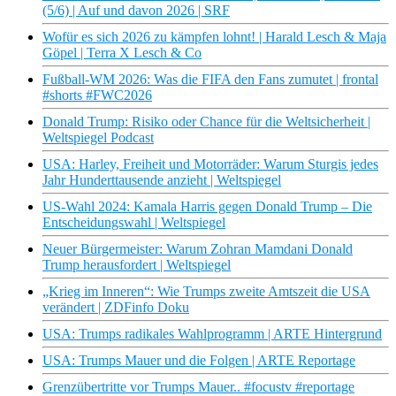
(5/6) | Auf und davon 2026 | SRF
Wofür es sich 2026 zu kämpfen lohnt! | Harald Lesch & Maja
Göpel | Terra X Lesch & Co
Fußball-WM 2026: Was die FIFA den Fans zumutet | frontal
#shorts #FWC2026
Donald Trump: Risiko oder Chance für die Weltsicherheit |
Weltspiegel Podcast
USA: Harley, Freiheit und Motorräder: Warum Sturgis jedes
Jahr Hunderttausende anzieht | Weltspiegel
US-Wahl 2024: Kamala Harris gegen Donald Trump – Die
Entscheidungswahl | Weltspiegel
Neuer Bürgermeister: Warum Zohran Mamdani Donald
Trump herausfordert | Weltspiegel
„Krieg im Inneren“: Wie Trumps zweite Amtszeit die USA
verändert | ZDFinfo Doku
USA: Trumps radikales Wahlprogramm | ARTE Hintergrund
USA: Trumps Mauer und die Folgen | ARTE Reportage
Grenzübertritte vor Trumps Mauer.. #focustv #reportage