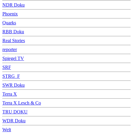
NDR Doku
Phoenix
Quarks
RBB Doku
Real Stories
reporter
Spiegel TV
SRF
STRG_F
SWR Doku
Terra X
Terra X Lesch & Co
TRU DOKU
WDR Doku
Welt