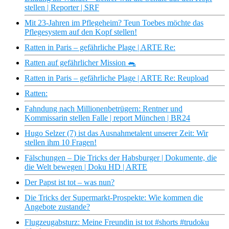
stellen | Reporter | SRF
Mit 23-Jahren im Pflegeheim? Teun Toebes möchte das
Pflegesystem auf den Kopf stellen!
Ratten in Paris – gefährliche Plage | ARTE Re:
Ratten auf gefährlicher Mission 🐀
Ratten in Paris – gefährliche Plage | ARTE Re: Reupload
Ratten:
Fahndung nach Millionenbetrügern: Rentner und
Kommissarin stellen Falle | report München | BR24
Hugo Selzer (7) ist das Ausnahmetalent unserer Zeit: Wir
stellen ihm 10 Fragen!
Fälschungen – Die Tricks der Habsburger | Dokumente, die
die Welt bewegen | Doku HD | ARTE
Der Papst ist tot – was nun?
Die Tricks der Supermarkt-Prospekte: Wie kommen die
Angebote zustande?
Flugzeugabsturz: Meine Freundin ist tot #shorts #trudoku