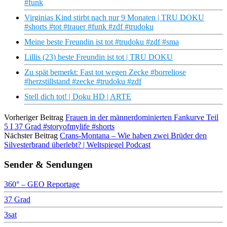
#funk
Virginias Kind stirbt nach nur 9 Monaten | TRU DOKU
#shorts #tot #trauer #funk #zdf #trudoku
Meine beste Freundin ist tot #trudoku #zdf #sma
Lillis (23) beste Freundin ist tot | TRU DOKU
Zu spät bemerkt: Fast tot wegen Zecke #borreliose
#herzstillstand #zecke #trudoku #zdf
Stell dich tot! | Doku HD | ARTE
Vorheriger Beitrag
Frauen in der männerdominierten Fankurve Teil
5 I 37 Grad #storyofmylife #shorts
Nächster Beitrag
Crans-Montana – Wie haben zwei Brüder den
Silvesterbrand überlebt? | Weltspiegel Podcast
Sender & Sendungen
360° – GEO Reportage
37 Grad
3sat