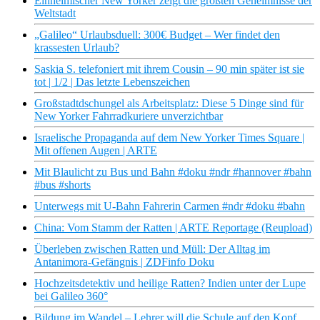
Einheimischer New Yorker zeigt die größten Geheimnisse der
Weltstadt
„Galileo“ Urlaubsduell: 300€ Budget – Wer findet den
krassesten Urlaub?
Saskia S. telefoniert mit ihrem Cousin – 90 min später ist sie
tot | 1/2 | Das letzte Lebenszeichen
Großstadtdschungel als Arbeitsplatz: Diese 5 Dinge sind für
New Yorker Fahrradkuriere unverzichtbar
Israelische Propaganda auf dem New Yorker Times Square |
Mit offenen Augen | ARTE
Mit Blaulicht zu Bus und Bahn #doku #ndr #hannover #bahn
#bus #shorts
Unterwegs mit U-Bahn Fahrerin Carmen #ndr #doku #bahn
China: Vom Stamm der Ratten | ARTE Reportage (Reupload)
Überleben zwischen Ratten und Müll: Der Alltag im
Antanimora-Gefängnis | ZDFinfo Doku
Hochzeitsdetektiv und heilige Ratten? Indien unter der Lupe
bei Galileo 360°
Bildung im Wandel – Lehrer will die Schule auf den Kopf