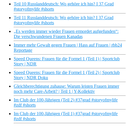
Teil 10 Russlanddeutsch: Wo gehöre ich hin? I 37 Grad
#storyofmylife #shorts
Teil 11 Russlanddeutsch: Wo gehöre ich hin? I 37 Grad
#storyofmylife #shorts
„Es werden immer wieder Frauen ermordet aufgefunden“:
Die verschwundenen Frauen Kanadas
Immer mehr Gewalt gegen Frauen | Hass auf Frauen | rbb24
Reportage
Speed Queens: Frauen für die Formel 1 (Teil 1) | Sportclub
Story | NDR
Speed Queens: Frauen für die Formel 1 (Teil 2) | Sportclub
Story | NDR Doku
Gleichberechtigung zuhause: Warum leisten Frauen immer
noch mehr Care-Arbeit? | Teil 1 | Y-Kollektiv
Im Club der 100-Jährigen (Teil 2) #37grad #storyofmylife
#zdf #shorts
Im Club der 100-Jährigen (Teil 1) #37grad #storyofmylife
#zdf #shorts