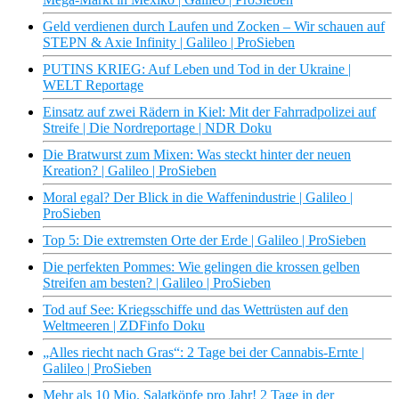
Geld verdienen durch Laufen und Zocken – Wir schauen auf
STEPN & Axie Infinity | Galileo | ProSieben
PUTINS KRIEG: Auf Leben und Tod in der Ukraine |
WELT Reportage
Einsatz auf zwei Rädern in Kiel: Mit der Fahrradpolizei auf
Streife | Die Nordreportage | NDR Doku
Die Bratwurst zum Mixen: Was steckt hinter der neuen
Kreation? | Galileo | ProSieben
Moral egal? Der Blick in die Waffenindustrie | Galileo |
ProSieben
Top 5: Die extremsten Orte der Erde | Galileo | ProSieben
Die perfekten Pommes: Wie gelingen die krossen gelben
Streifen am besten? | Galileo | ProSieben
Tod auf See: Kriegsschiffe und das Wettrüsten auf den
Weltmeeren | ZDFinfo Doku
„Alles riecht nach Gras“: 2 Tage bei der Cannabis-Ernte |
Galileo | ProSieben
Mehr als 10 Mio. Salatköpfe pro Jahr! 2 Tage in der