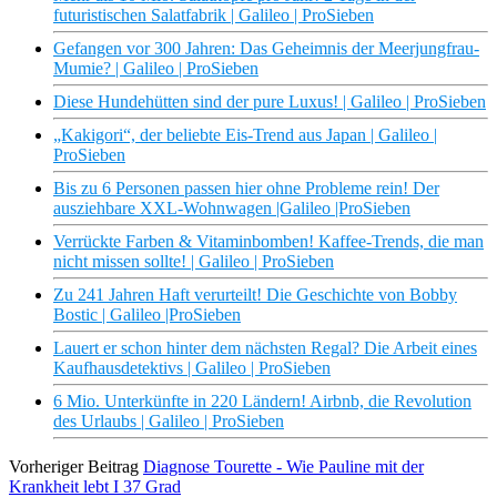
futuristischen Salatfabrik | Galileo | ProSieben
Gefangen vor 300 Jahren: Das Geheimnis der Meerjungfrau-
Mumie? | Galileo | ProSieben
Diese Hundehütten sind der pure Luxus! | Galileo | ProSieben
„Kakigori“, der beliebte Eis-Trend aus Japan | Galileo |
ProSieben
Bis zu 6 Personen passen hier ohne Probleme rein! Der
ausziehbare XXL-Wohnwagen |Galileo |ProSieben
Verrückte Farben & Vitaminbomben! Kaffee-Trends, die man
nicht missen sollte! | Galileo | ProSieben
Zu 241 Jahren Haft verurteilt! Die Geschichte von Bobby
Bostic | Galileo |ProSieben
Lauert er schon hinter dem nächsten Regal? Die Arbeit eines
Kaufhausdetektivs | Galileo | ProSieben
6 Mio. Unterkünfte in 220 Ländern! Airbnb, die Revolution
des Urlaubs | Galileo | ProSieben
Vorheriger Beitrag
Diagnose Tourette - Wie Pauline mit der
Krankheit lebt I 37 Grad