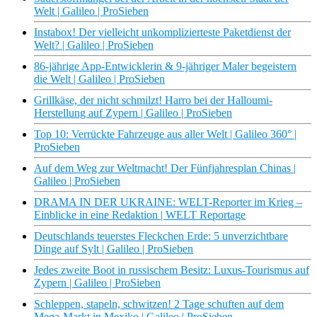
Welt | Galileo | ProSieben
Instabox! Der vielleicht unkomplizierteste Paketdienst der
Welt? | Galileo | ProSieben
86-jährige App-Entwicklerin & 9-jähriger Maler begeistern
die Welt | Galileo | ProSieben
Grillkäse, der nicht schmilzt! Harro bei der Halloumi-
Herstellung auf Zypern | Galileo | ProSieben
Top 10: Verrückte Fahrzeuge aus aller Welt | Galileo 360° |
ProSieben
Auf dem Weg zur Weltmacht! Der Fünfjahresplan Chinas |
Galileo | ProSieben
DRAMA IN DER UKRAINE: WELT-Reporter im Krieg –
Einblicke in eine Redaktion | WELT Reportage
Deutschlands teuerstes Fleckchen Erde: 5 unverzichtbare
Dinge auf Sylt | Galileo | ProSieben
Jedes zweite Boot in russischem Besitz: Luxus-Tourismus auf
Zypern | Galileo | ProSieben
Schleppen, stapeln, schwitzen! 2 Tage schuften auf dem
Mega-Markt in Mexiko | Galileo | ProSieben