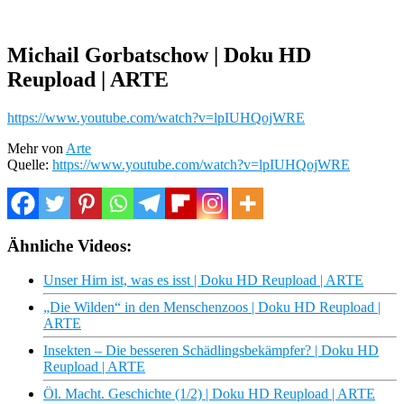
Michail Gorbatschow | Doku HD
Reupload | ARTE
https://www.youtube.com/watch?v=lpIUHQojWRE
Mehr von
Arte
Quelle:
https://www.youtube.com/watch?v=lpIUHQojWRE
Ähnliche Videos:
Unser Hirn ist, was es isst | Doku HD Reupload | ARTE
„Die Wilden“ in den Menschenzoos | Doku HD Reupload |
ARTE
Insekten – Die besseren Schädlingsbekämpfer? | Doku HD
Reupload | ARTE
Öl. Macht. Geschichte (1/2) | Doku HD Reupload | ARTE