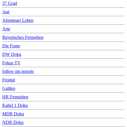
37 Grad
3sat
Abenteuer Leben
Arte
Bayerisches Fernsehen
Die Frage
DW Doku
Fokus TV
follow me.reports
Frontal
Galileo
HR Fernsehen
Kabel 1 Doku
MDR Doku
NDR Doku