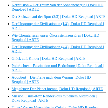
Kernfusion – Der Traum von der Sonnenenergie | Doku HD
Reupload | ARTE
Der Steinzeit auf der Spur (3/3) | Doku HD Reupload | ARTE
Der Ursprung der Zivilisationen (1/4) | Doku HD Reupload |
ARTE
Wie Chemieriesen unser Ökosystem zerstören | Doku HD
Reupload | ARTE
Der Ursprung der Zivilisationen (4/4) | Doku HD Reupload |
ARTE
Glück auf, Kinder | Doku HD Reupload | ARTE
Polarlichter – Faszination und Bedrohung | Doku Reupload |
ARTE
Adoptiert – Die Frage nach dem Warum | Doku HD
Reupload | ARTE
Megafeuer: Der Planet brennt | Doku HD Reupload | ARTE
Mission Osiris-Rex: Rendezvous mit einem Asteroiden |
Doku Reupload | ARTE
Unter Wasser: Megacities in Gefahr | Doku HD Reupload |