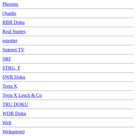
Phoenix
Quarks
RBB Doku
Real Stories
reporter
Spiegel TV
SRF
STRG_F
SWR Doku
Terra X
Terra X Lesch & Co
TRU DOKU
WDR Doku
Welt
Weltspiegel