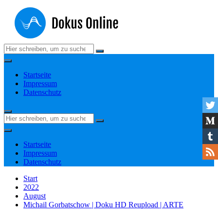
Zum
Inhalt
springen
Suchen
nach:
Startseite
Impressum
Datenschutz
Suchen
nach:
Startseite
Impressum
Datenschutz
Start
2022
August
Michail Gorbatschow | Doku HD Reupload | ARTE