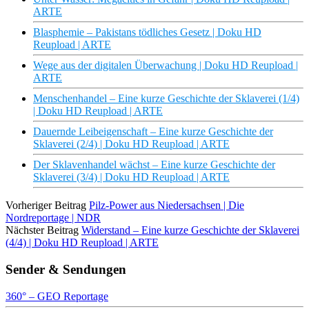
ARTE
Blasphemie – Pakistans tödliches Gesetz | Doku HD
Reupload | ARTE
Wege aus der digitalen Überwachung | Doku HD Reupload |
ARTE
Menschenhandel – Eine kurze Geschichte der Sklaverei (1/4)
| Doku HD Reupload | ARTE
Dauernde Leibeigenschaft – Eine kurze Geschichte der
Sklaverei (2/4) | Doku HD Reupload | ARTE
Der Sklavenhandel wächst – Eine kurze Geschichte der
Sklaverei (3/4) | Doku HD Reupload | ARTE
Vorheriger Beitrag
Pilz-Power aus Niedersachsen | Die
Nordreportage | NDR
Nächster Beitrag
Widerstand – Eine kurze Geschichte der Sklaverei
(4/4) | Doku HD Reupload | ARTE
Sender & Sendungen
360° – GEO Reportage