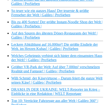
Galileo | ProSieben
So teuer wie ein ganzes Haus! Der teuerste & größte
Fernseher der Welt | Galileo | ProSieben
Bis zu 400 Sorten! Der größte Instant-Noodle Shop der Welt |
Galileo | ProSieben |
Auf den Spuren des ältesten Döner-Restaurants der Welt! |
Galileo | ProSieben
Leckere Abkühlung auf 16.000m²! Die größte Eisdiele der
Welt. im Herzen Kubas! | Galileo | ProSieben
Welches Geheimnis verbirgt sich hinter dem einsamsten Haus
der Welt? | Galileo | ProSieben
Größter VR-Park der Welt: Auf über 7.000m² verschmelzen
Realität und Fantasie! | Galileo | ProSieben
Willi Schmid, der Käsevirtuose – Darum feiert die ganze Welt
seinen Käse! | Galileo | ProSieben
DRAMA IN DER UKRAINE: WELT-Reporter im Krieg –
Einblicke in eine Redaktion | WELT Reportage
Top 10: Verrückte Fahrzeuge aus aller Welt | Galileo 360° |
ProSieben