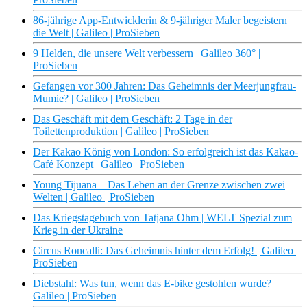
86-jährige App-Entwicklerin & 9-jähriger Maler begeistern
die Welt | Galileo | ProSieben
9 Helden, die unsere Welt verbessern | Galileo 360° |
ProSieben
Gefangen vor 300 Jahren: Das Geheimnis der Meerjungfrau-
Mumie? | Galileo | ProSieben
Das Geschäft mit dem Geschäft: 2 Tage in der
Toilettenproduktion | Galileo | ProSieben
Der Kakao König von London: So erfolgreich ist das Kakao-
Café Konzept | Galileo | ProSieben
Young Tijuana – Das Leben an der Grenze zwischen zwei
Welten | Galileo | ProSieben
Das Kriegstagebuch von Tatjana Ohm | WELT Spezial zum
Krieg in der Ukraine
Circus Roncalli: Das Geheimnis hinter dem Erfolg! | Galileo |
ProSieben
Diebstahl: Was tun, wenn das E-bike gestohlen wurde? |
Galileo | ProSieben