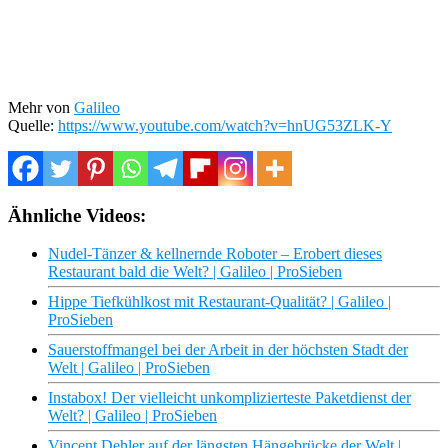
Mehr von
Galileo
Quelle:
https://www.youtube.com/watch?v=hnUG53ZLK-Y
Ähnliche Videos:
Nudel-Tänzer & kellnernde Roboter – Erobert dieses
Restaurant bald die Welt? | Galileo | ProSieben
Hippe Tiefkühlkost mit Restaurant-Qualität? | Galileo |
ProSieben
Sauerstoffmangel bei der Arbeit in der höchsten Stadt der
Welt | Galileo | ProSieben
Instabox! Der vielleicht unkomplizierteste Paketdienst der
Welt? | Galileo | ProSieben
Vincent Dehler auf der längsten Hängebrücke der Welt |