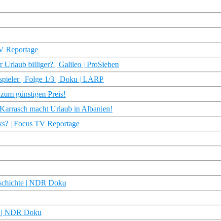
TV Reportage
Urlaub billiger? | Galileo | ProSieben
spieler | Folge 1/3 | Doku | LARP
 zum günstigen Preis!
h Karrasch macht Urlaub in Albanien!
rks? | Focus TV Reportage
Geschichte | NDR Doku
ry | NDR Doku