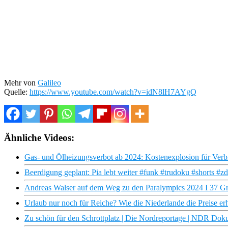
Mehr von
Galileo
Quelle:
https://www.youtube.com/watch?v=idN8lH7AYgQ
Ähnliche Videos:
Gas- und Ölheizungsverbot ab 2024: Kostenexplosion für Verbr
Beerdigung geplant: Pia lebt weiter #funk #trudoku #shorts #zd
Andreas Walser auf dem Weg zu den Paralympics 2024 I 37 G
Urlaub nur noch für Reiche? Wie die Niederlande die Preise
Zu schön für den Schrottplatz | Die Nordreportage | NDR Dok