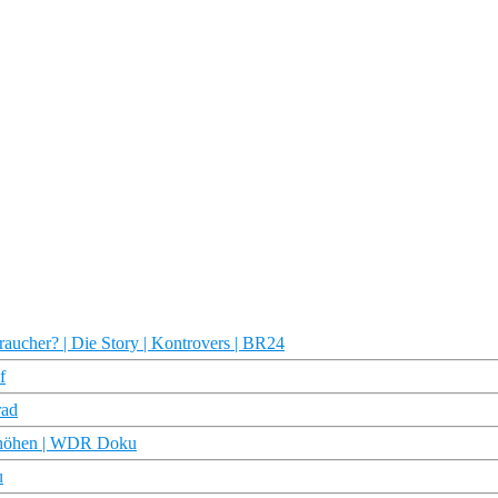
aucher? | Die Story | Kontrovers | BR24
f
rad
 erhöhen | WDR Doku
u