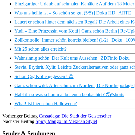
Einzigartiger Urlaub auf schmalen Kanälen: Auf dem 18 Meter
Was uns heilig ist – So schön so gut (5/5) | Doku HD | ARTE
Lauert er schon hinter dem nächsten Regal? Die Arbeit eines Ka
Yudi – Eine Prinzessin vom Kotti | Ganz schön Berlin | Re-Up
Zollkontrolle! Immer schön korrekt bleiben! (1/2) | Doku | 100
Mit 25 schon alles erreicht?
Wahnsinnig schön: Der Kult ums Aussehen | ZDFinfo Doku
Stevia, Erythrit, Xylit: Leichte Zuckeralternativen oder ganz 
Schon Çiğ Köfte gegessen? 😋
Ganz schön wild: Artenschutz im Norden | Die Nordreportag
Habt ihr sowas schon mal bei euch beobachtet? 🤔#shorts
What! Ist hier schon Halloween?
Vorheriger Beitrag
Cassadaga: Die Stadt der Geisterseher
Nächster Beitrag
Spicy Mango im Mexican Style!
Sender & Sendungen