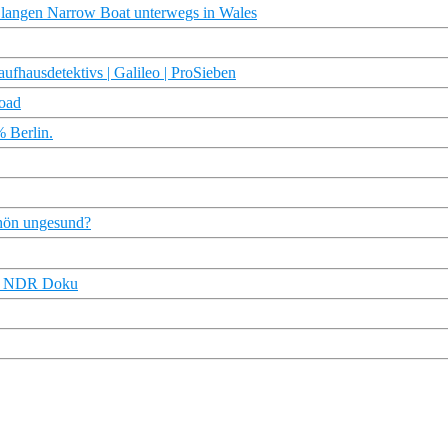
 langen Narrow Boat unterwegs in Wales
ufhausdetektivs | Galileo | ProSieben
load
% Berlin.
schön ungesund?
e | NDR Doku