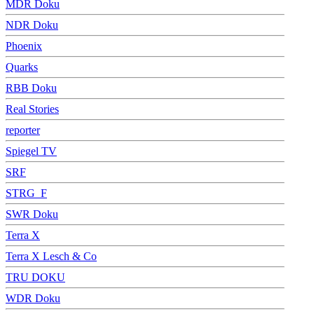
MDR Doku
NDR Doku
Phoenix
Quarks
RBB Doku
Real Stories
reporter
Spiegel TV
SRF
STRG_F
SWR Doku
Terra X
Terra X Lesch & Co
TRU DOKU
WDR Doku