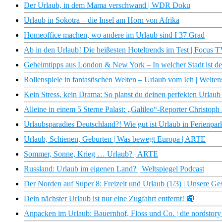
Der Urlaub, in dem Mama verschwand | WDR Doku
Urlaub in Sokotra – die Insel am Horn von Afrika
Homeoffice machen, wo andere im Urlaub sind I 37 Grad
Ab in den Urlaub! Die heißesten Hoteltrends im Test | Focus 
Geheimtipps aus London & New York – In welcher Stadt ist der 
Rollenspiele in fantastischen Welten – Urlaub vom Ich | Welten
Kein Stress, kein Drama: So planst du deinen perfekten Urlaub
Alleine in einem 5 Sterne Palast: „Galileo“-Reporter Christop
Urlaubsparadies Deutschland?! Wie gut ist Urlaub in Ferienpa
Urlaub, Schienen, Geburten | Was bewegt Europa | ARTE
Sommer, Sonne, Krieg … Urlaub? | ARTE
Russland: Urlaub im eigenen Land? | Weltspiegel Podcast
Der Norden auf Super 8: Freizeit und Urlaub (1/3) | Unsere 
Dein nächster Urlaub ist nur eine Zugfahrt entfernt! 🚉
Anpacken im Urlaub: Bauernhof, Floss und Co. | die nordsto