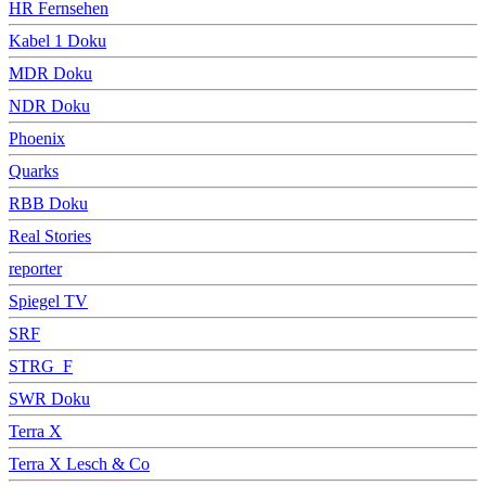
HR Fernsehen
Kabel 1 Doku
MDR Doku
NDR Doku
Phoenix
Quarks
RBB Doku
Real Stories
reporter
Spiegel TV
SRF
STRG_F
SWR Doku
Terra X
Terra X Lesch & Co