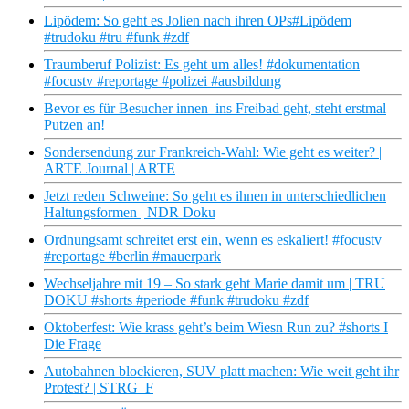
Lipödem: So geht es Jolien nach ihren OPs#Lipödem
#trudoku #tru #funk #zdf
Traumberuf Polizist: Es geht um alles! #dokumentation
#focustv #reportage #polizei #ausbildung
Bevor es für Besucher innen ins Freibad geht, steht erstmal
Putzen an!
Sondersendung zur Frankreich-Wahl: Wie geht es weiter? |
ARTE Journal | ARTE
Jetzt reden Schweine: So geht es ihnen in unterschiedlichen
Haltungsformen | NDR Doku
Ordnungsamt schreitet erst ein, wenn es eskaliert! #focustv
#reportage #berlin #mauerpark
Wechseljahre mit 19 – So stark geht Marie damit um | TRU
DOKU #shorts #periode #funk #trudoku #zdf
Oktoberfest: Wie krass geht’s beim Wiesn Run zu? #shorts I
Die Frage
Autobahnen blockieren, SUV platt machen: Wie weit geht ihr
Protest? | STRG_F