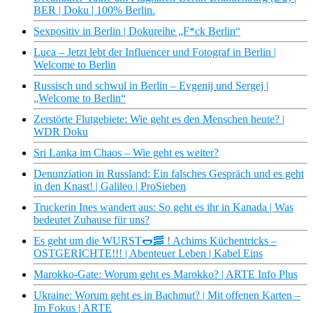
BER | Doku | 100% Berlin.
Sexpositiv in Berlin | Dokureihe „F*ck Berlin“
Luca – Jetzt lebt der Influencer und Fotograf in Berlin |
Welcome to Berlin
Russisch und schwul in Berlin – Evgenij und Sergej |
„Welcome to Berlin“
Zerstörte Flutgebiete: Wie geht es den Menschen heute? |
WDR Doku
Sri Lanka im Chaos – Wie geht es weiter?
Denunziation in Russland: Ein falsches Gespräch und es geht
in den Knast! | Galileo | ProSieben
Truckerin Ines wandert aus: So geht es ihr in Kanada | Was
bedeutet Zuhause für uns?
Es geht um die WURST🌭🥓 ! Achims Küchentricks –
OSTGERICHTE!!! | Abenteuer Leben | Kabel Eins
Marokko-Gate: Worum geht es Marokko? | ARTE Info Plus
Ukraine: Worum geht es in Bachmut? | Mit offenen Karten –
Im Fokus | ARTE