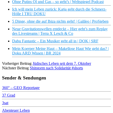
Ohne Putins Öl und Gas – so geht’s | Weltspiegel Podcast
Ich will mein Leben zurück: Katja geht durch die Schmerz-
Hölle I TRU DOKU
5 Dinge, ohne die auf Ibiza nichts geht! | Galileo | ProSieben
Neue Gravitationswellen entdeckt – Hier geht’s zum Replay
des Livestreams | Terra X Lesch & Co
Dabu Fantastic – Ein Musiker geht all in | DOK | SRF
Mein Koerper Meine Haut – Makellose Haut Wie geht das? |
Doku ARD Wissen | BR 2024
Vorheriger Beitrag
Jüdisches Leben seit dem 7. Oktober
Nächster Beitrag
Shitstorm nach Solidarität #shorts
Sender & Sendungen
360° – GEO Reportage
37 Grad
3sat
Abenteuer Leben