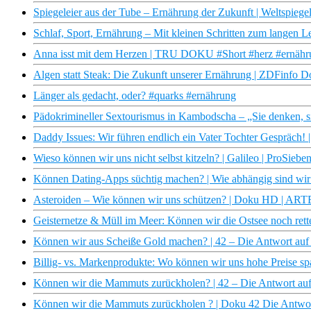
Spiegeleier aus der Tube – Ernährung der Zukunft | Weltspiege
Schlaf, Sport, Ernährung – Mit kleinen Schritten zum langen L
Anna isst mit dem Herzen | TRU DOKU #Short #herz #ernähr
Algen statt Steak: Die Zukunft unserer Ernährung | ZDFinfo 
Länger als gedacht, oder? #quarks #ernährung
Pädokrimineller Sextourismus in Kambodscha – „Sie denken, s
Daddy Issues: Wir führen endlich ein Vater Tochter Gespräch! 
Wieso können wir uns nicht selbst kitzeln? | Galileo | ProSiebe
Können Dating-Apps süchtig machen? | Wie abhängig sind wi
Asteroiden – Wie können wir uns schützen? | Doku HD | ART
Geisternetze & Müll im Meer: Können wir die Ostsee noch rette
Können wir aus Scheiße Gold machen? | 42 – Die Antwort auf 
Billig- vs. Markenprodukte: Wo können wir uns hohe Preise spa
Können wir die Mammuts zurückholen? | 42 – Die Antwort auf 
Können wir die Mammuts zurückholen ? | Doku 42 Die Antwort 