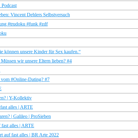
l Podcast
eben: Vincent Dehlers Selbstversuch
ung #trudoku #funk #zdf
Doku
ie können unsere Kinder für Sex kaufen.“
| Müssen wir unsere Eltern lieben? #4
n
r vom #Online-Dating? #7
E
n? | Y-Kollektiv
fast alles | ARTE
ren? | Galileo | ProSieben
fast alles | ARTE
auf fast alles | BR Arte 2022