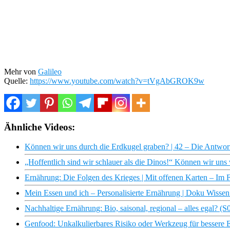
Mehr von
Galileo
Quelle:
https://www.youtube.com/watch?v=tVgAbGROK9w
Ähnliche Videos:
Können wir uns durch die Erdkugel graben? | 42 – Die Antwort
„Hoffentlich sind wir schlauer als die Dinos!“ Können wir uns
Ernährung: Die Folgen des Krieges | Mit offenen Karten – Im
Mein Essen und ich – Personalisierte Ernährung | Doku Wiss
Nachhaltige Ernährung: Bio, saisonal, regional – alles egal?
Genfood: Unkalkulierbares Risiko oder Werkzeug für bessere E