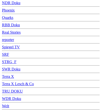
NDR Doku
Phoenix
Quarks
RBB Doku
Real Stories
reporter
Spiegel TV
SRF
STRG_F
SWR Doku
Terra X
Terra X Lesch & Co
TRU DOKU
WDR Doku
Welt