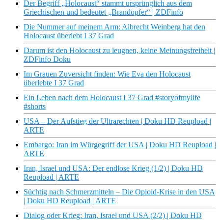
Der Begriff „Holocaust“ stammt ursprünglich aus dem
Griechischen und bedeutet „Brandopfer“ | ZDFinfo
Die Nummer auf meinem Arm: Albrecht Weinberg hat den
Holocaust überlebt I 37 Grad
Darum ist den Holocaust zu leugnen, keine Meinungsfreiheit |
ZDFinfo Doku
Im Grauen Zuversicht finden: Wie Eva den Holocaust
überlebte I 37 Grad
Ein Leben nach dem Holocaust I 37 Grad #storyofmylife
#shorts
USA – Der Aufstieg der Ultrarechten | Doku HD Reupload |
ARTE
Embargo: Iran im Würgegriff der USA | Doku HD Reupload |
ARTE
Iran, Israel und USA: Der endlose Krieg (1/2) | Doku HD
Reupload | ARTE
Süchtig nach Schmerzmitteln – Die Opioid-Krise in den USA
| Doku HD Reupload | ARTE
Dialog oder Krieg: Iran, Israel und USA (2/2) | Doku HD