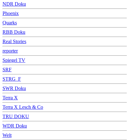
NDR Doku
Phoenix
Quarks
RBB Doku
Real Stories
reporter
Spiegel TV
SRF
STRG_F
SWR Doku
Terra X
Terra X Lesch & Co
TRU DOKU
WDR Doku
Welt