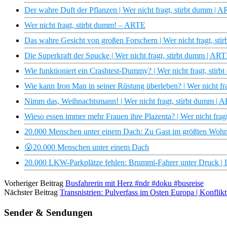
Der wahre Duft der Pflanzen | Wer nicht fragt, stirbt dumm | 
Wer nicht fragt, stirbt dumm! – ARTE
Das wahre Gesicht von großen Forschern | Wer nicht fragt, s
Die Superkraft der Spucke | Wer nicht fragt, stirbt dumm | AR
Wie funktioniert ein Crashtest-Dummy? | Wer nicht fragt, sti
Wie kann Iron Man in seiner Rüstung überleben? | Wer nicht f
Nimm das, Weihnachtsmann! | Wer nicht fragt, stirbt dumm | 
Wieso essen immer mehr Frauen ihre Plazenta? | Wer nicht fra
20.000 Menschen unter einem Dach: Zu Gast im größten Wohn
😮20.000 Menschen unter einem Dach
20.000 LKW-Parkplätze fehlen: Brummi-Fahrer unter Druck | D
Vorheriger Beitrag
Busfahrerin mit Herz #ndr #doku #busreise
Nächster Beitrag
Transnistrien: Pulverfass im Osten Europa | Konflik
Sender & Sendungen