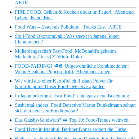
ARTE
FIRE FOOD. Grillen & Kochen direkt im Feuer! | Abenteuer
Leben | Kabel Eins
Food Wars – Essen als Politikum | Tracks East | ARTE
Soul Food Okonomiyaki: Was steckt in Japans Super-
Pfannkuchen?
Milliardengeschäft Fast-Food: McDonald’s geheime
Marketing-Tricks | ZDFinfo Doku
FOOD-PAIRING! 🥩🍿 Ungewöhnliche Kombinationen:
Wenn Steak auf Popcorn trifft | Abenteuer Leben
Wie wird aus einer Kartoffel ein Instant Pulver für
Kartoffelpüree Unser Food Detective #galileo
In Japan bekommt „Fast Food“ eine ganz neue Bedeutung!
Sushi mal anders! Food Detective Martin Dunkelmann schaut
sich den neuesten Foodtrend an!
Das Gatsby-Sandwich?!🥪 Top 10: Food-Trends weltweit
Food-Hype in Istanbul: Berliner Döner erobert die Türkei
Butter ist nicht gleich Butter: Food Detektiv Funda deckt auf!