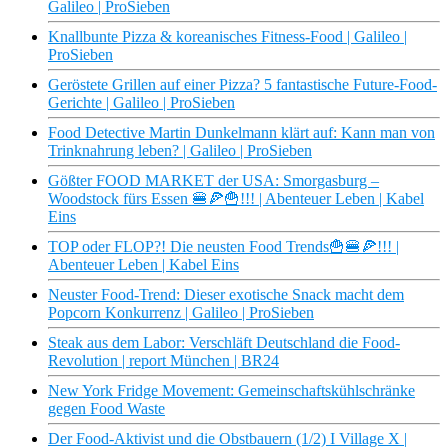
Galileo | ProSieben
Knallbunte Pizza & koreanisches Fitness-Food | Galileo |
ProSieben
Geröstete Grillen auf einer Pizza? 5 fantastische Future-Food-
Gerichte | Galileo | ProSieben
Food Detective Martin Dunkelmann klärt auf: Kann man von
Trinknahrung leben? | Galileo | ProSieben
Gößter FOOD MARKET der USA: Smorgasburg –
Woodstock fürs Essen 🍔🍕🍟!!! | Abenteuer Leben | Kabel
Eins
TOP oder FLOP?! Die neusten Food Trends🍟🍔🍕!!! |
Abenteuer Leben | Kabel Eins
Neuster Food-Trend: Dieser exotische Snack macht dem
Popcorn Konkurrenz | Galileo | ProSieben
Steak aus dem Labor: Verschläft Deutschland die Food-
Revolution | report München | BR24
New York Fridge Movement: Gemeinschaftskühlschränke
gegen Food Waste
Der Food-Aktivist und die Obstbauern (1/2) I Village X |