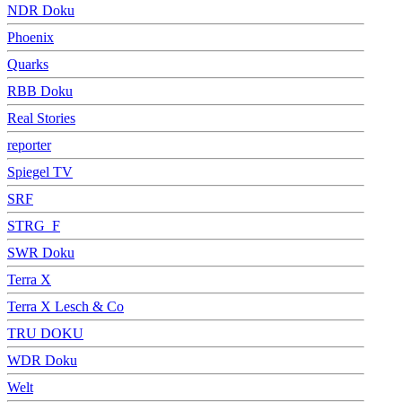
NDR Doku
Phoenix
Quarks
RBB Doku
Real Stories
reporter
Spiegel TV
SRF
STRG_F
SWR Doku
Terra X
Terra X Lesch & Co
TRU DOKU
WDR Doku
Welt