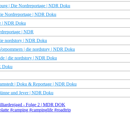
mburg | Die Nordreportage | NDR Doku
 Die Nordreportage | NDR Doku
ge | NDR Doku
rdreportage | NDR
die nordstory | NDR Doku
orpommern | die nordstory | NDR Doku
lde | die nordstory | NDR Doku
DR Doku
Bramstedt | Doku & Reportage | NDR Doku
selünne und Jever | NDR Doku
illiardenjagd - Folge 2 | MDR DOK
latte #camping #campinglife #roadtrip