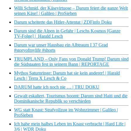
Willi Schmid, der Käsevirtuose – Darum feiert die ganze Welt
seinen Käse! | Galileo | ProSieben
Darum scheiterte das Hitler-Attentat | ZDFinfo Doku
Darum sind die Alpen in Gefahr | Leschs Kosmos [Ganze
TV-Folge] | Harald Lesch
Darum war unser Hausbau ein Albtraum I 37 Grad
#storyofmylife #shorts
TRUMPLAND – Only Fans von Donald Trump! Darum sind
die Südstaaten fest in seinem Bann | REPORTAGE
Mythos Saturnringe: Darum hat sie kein anderer! | Harald
Lesch | Terra X Lesch & Co
DARUM hatte ich noch nie … | TRU DOKU
Gewalt eskaliert, Tourismus boomt: Darum sind Haiti und die
Dominikanische Republik so verschieden
WG statt Knast: Strafvollzug im Wohnzimmer | Galileo |
ProSieben
Ich habe mein halbes Leben im Knast verbracht | Hard Life |
3/6 | WDR Doku