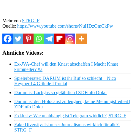
Mehr von
STRG_F
Quelle:
https://www.youtube.com/shorts/NuHDzOmCkPw
Ähnliche Videos:
Ex-JVA-Chef will den Knast abschaffen I Macht Knast
krimineller? #3
Spielerberater: DARUM ist ihr Ruf so schlecht – Nico
Heymer I 4 Gründe I frontal
Darum ist Lachgas so gefährlich | ZDFinfo Doku
Darum ist den Holocaust zu leugnen, keine Meinungsfreiheit |
ZDFinfo Doku
Exklusiv: Wie unabhängig ist Telegram wirklich?| STRG_F
Fake Diversity: Ist unser Journalismus wirklich für alle? |
STRG_F