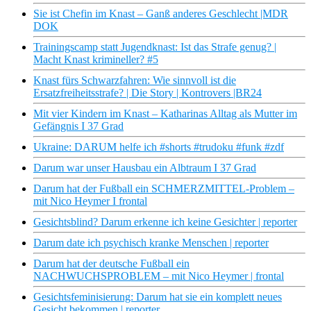
Sie ist Chefin im Knast – Ganß anderes Geschlecht |MDR
DOK
Trainingscamp statt Jugendknast: Ist das Strafe genug? |
Macht Knast krimineller? #5
Knast fürs Schwarzfahren: Wie sinnvoll ist die
Ersatzfreiheitsstrafe? | Die Story | Kontrovers |BR24
Mit vier Kindern im Knast – Katharinas Alltag als Mutter im
Gefängnis I 37 Grad
Ukraine: DARUM helfe ich #shorts #trudoku #funk #zdf
Darum war unser Hausbau ein Albtraum I 37 Grad
Darum hat der Fußball ein SCHMERZMITTEL-Problem –
mit Nico Heymer I frontal
Gesichtsblind? Darum erkenne ich keine Gesichter | reporter
Darum date ich psychisch kranke Menschen | reporter
Darum hat der deutsche Fußball ein
NACHWUCHSPROBLEM – mit Nico Heymer | frontal
Gesichtsfeminisierung: Darum hat sie ein komplett neues
Gesicht bekommen | reporter