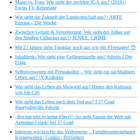
Mann vs. Frau: Wie sieht der perfekte JGA aus? (2016) |
Focus TV Reportage
Wie sieht die Zukunft der Landwirtschaft aus? | ARTE
Europa – Die Woche
Zwischen Gefahr & Vergötterung: Wie sieht der Alltag auf
den Straßen Culiacáns aus? | JENKE. CRIME
Mit 25 Jahren sieht Tomislac noch aus wie ein #Teenager! 😯
Inhaftierte: Wie sieht eine Gefängniszelle aus? #shorts I Die
Frage
Selbstversorgen mit Permakultur – Wie sieht ein nachhaltiges
Leben aus? | Y-Kollektiv
Wie sieht das Leben als Showgirl aus? Hinter den Kulissen
von Sin City
Wie sieht das Leben nach dem Tod aus? I 37 Grad
#storyofmylife #shorts
„Bei mir gibt es keine Filter!“: So sieht Yannis die Welt mit
Autismus I stark! bei 37 Grad
Interesse wecken für das Verborgene – Familienunternehmen
Körperwelten | Galileo | ProSieben