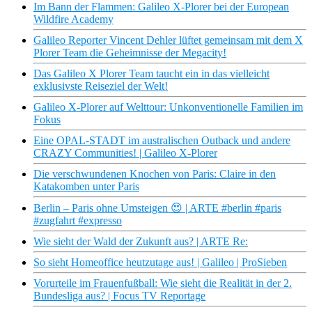
Im Bann der Flammen: Galileo X-Plorer bei der European
Wildfire Academy
Galileo Reporter Vincent Dehler lüftet gemeinsam mit dem X
Plorer Team die Geheimnisse der Megacity!
Das Galileo X Plorer Team taucht ein in das vielleicht
exklusivste Reiseziel der Welt!
Galileo X-Plorer auf Welttour: Unkonventionelle Familien im
Fokus
Eine OPAL-STADT im australischen Outback und andere
CRAZY Communities! | Galileo X-Plorer
Die verschwundenen Knochen von Paris: Claire in den
Katakomben unter Paris
Berlin – Paris ohne Umsteigen 😍 | ARTE #berlin #paris
#zugfahrt #expresso
Wie sieht der Wald der Zukunft aus? | ARTE Re:
So sieht Homeoffice heutzutage aus! | Galileo | ProSieben
Vorurteile im Frauenfußball: Wie sieht die Realität in der 2.
Bundesliga aus? | Focus TV Reportage