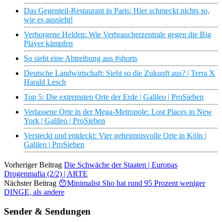
Das Gegenteil-Restaurant in Paris: Hier schmeckt nichts so,
wie es aussieht!
Verborgene Helden: Wie Verbraucherzentrale gegen die Big
Player kämpfen
So sieht eine Abtreibung aus #shorts
Deutsche Landwirtschaft: Sieht so die Zukunft aus? | Terra X
Harald Lesch
Top 5: Die extremsten Orte der Erde | Galileo | ProSieben
Verlassene Orte in der Mega-Metropole: Lost Places in New
York | Galileo | ProSieben
Versteckt und entdeckt: Vier geheimnisvolle Orte in Köln |
Galileo | ProSieben
Vorheriger Beitrag
Die Schwäche der Staaten | Europas
Drogenmafia (2/2) | ARTE
Nächster Beitrag
😯Minimalist Sho hat rund 95 Prozent weniger
DINGE, als andere
Sender & Sendungen