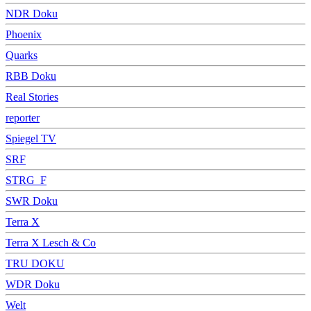
NDR Doku
Phoenix
Quarks
RBB Doku
Real Stories
reporter
Spiegel TV
SRF
STRG_F
SWR Doku
Terra X
Terra X Lesch & Co
TRU DOKU
WDR Doku
Welt