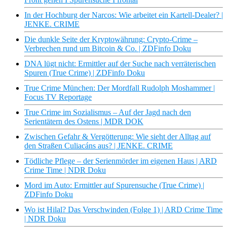
In der Hochburg der Narcos: Wie arbeitet ein Kartell-Dealer? |
JENKE. CRIME
Die dunkle Seite der Kryptowährung: Crypto-Crime –
Verbrechen rund um Bitcoin & Co. | ZDFinfo Doku
DNA lügt nicht: Ermittler auf der Suche nach verräterischen
Spuren (True Crime) | ZDFinfo Doku
True Crime München: Der Mordfall Rudolph Moshammer |
Focus TV Reportage
True Crime im Sozialismus – Auf der Jagd nach den
Serientätern des Ostens | MDR DOK
Zwischen Gefahr & Vergötterung: Wie sieht der Alltag auf
den Straßen Culiacáns aus? | JENKE. CRIME
Tödliche Pflege – der Serienmörder im eigenen Haus | ARD
Crime Time | NDR Doku
Mord im Auto: Ermittler auf Spurensuche (True Crime) |
ZDFinfo Doku
Wo ist Hilal? Das Verschwinden (Folge 1) | ARD Crime Time
| NDR Doku