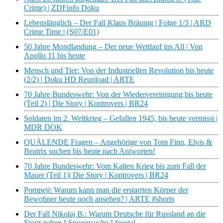
Crime) | ZDFinfo Doku
Lebenslänglich – Der Fall Klaus Bräunig | Folge 1/3 | ARD
Crime Time | (S07/E01)
50 Jahre Mondlandung – Der neue Wettlauf ins All | Von
Apollo 11 bis heute
Mensch und Tier: Von der Industriellen Revolution bis heute
(2/2) | Doku HD Reupload | ARTE
70 Jahre Bundeswehr: Von der Wiedervereinigung bis heute
(Teil 2) | Die Story | Kontrovers | BR24
Soldaten im 2. Weltkrieg – Gefallen 1945, bis heute vermisst |
MDR DOK
QUÄLENDE Fragen – Angehörige von Tom Finn, Elvis &
Beatrix suchen bis heute nach Antworten!
70 Jahre Bundeswehr: Vom Kalten Krieg bis zum Fall der
Mauer (Teil 1)| Die Story | Kontrovers | BR24
Pompeji: Warum kann man die erstarrten Körper der
Bewohner heute noch ansehen? | ARTE #shorts
Der Fall Nikolaj B.: Warum Deutsche für Russland an die
Front gehen I Spurensuche I frontal