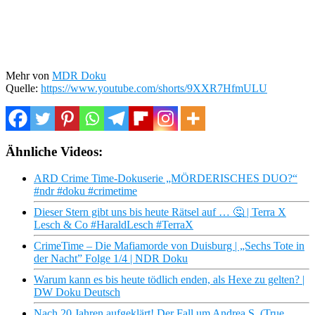
Mehr von
MDR Doku
Quelle:
https://www.youtube.com/shorts/9XXR7HfmULU
Ähnliche Videos:
ARD Crime Time-Dokuserie „MÖRDERISCHES DUO?“
#ndr #doku #crimetime
Dieser Stern gibt uns bis heute Rätsel auf … 🤔 | Terra X
Lesch & Co #HaraldLesch #TerraX
CrimeTime – Die Mafiamorde von Duisburg | „Sechs Tote in
der Nacht” Folge 1/4 | NDR Doku
Warum kann es bis heute tödlich enden, als Hexe zu gelten? |
DW Doku Deutsch
Nach 20 Jahren aufgeklärt! Der Fall um Andrea S. (True