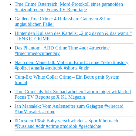
True Crime Österreich: Mord-Protokoll eines paranoiden
Schizophrenen | Focus TV Reportage
Galileo True Crime: 4 Unfassbare Ganoven & ihre
unglaublichen Fälle!
Hinter den Kulissen des Kartells: „2 mg davon & das war’s!“
| JENKE. CRIME
Das Phantom | ARD Crime Time #ndr #truecrime
#truecrimedocumentary
Nach dem Mauerfall: Mafia in Erfurt #crime #retro #history
#polizei #mafia #mdrdok #shorts #mdr
Cum-Ex: White Collar Crime – Ein Betrug mit System |
frontal
True Crime als Job: So hart arbeiten Tatortreiniger wirklich! |
Focus TV Reportage X K1 Magazin
Jan Marsalek: Vom Außenseiter zum Gejagten #wirecard
#JanMarsalek #crime
#Dresden 1984: Baby verschwindet – Spur führt nach
#Russland #ddr #crime #mdrdok #geschichte