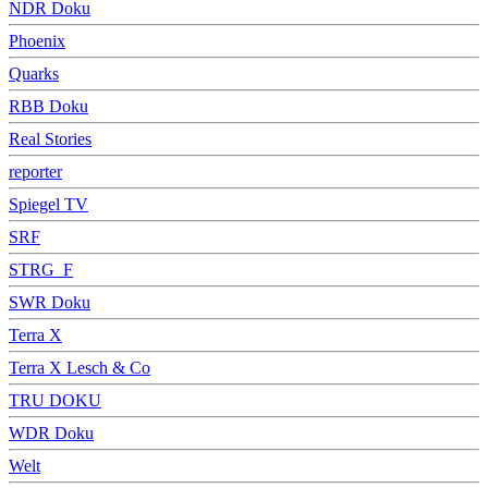
NDR Doku
Phoenix
Quarks
RBB Doku
Real Stories
reporter
Spiegel TV
SRF
STRG_F
SWR Doku
Terra X
Terra X Lesch & Co
TRU DOKU
WDR Doku
Welt