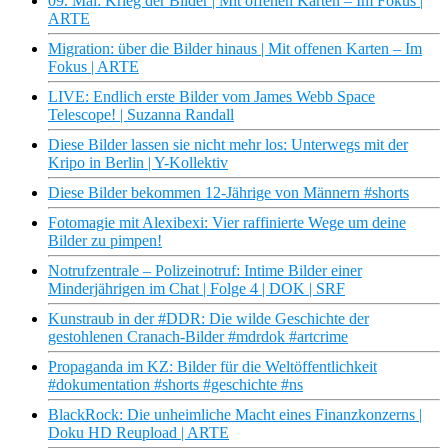
09. Mai: Krieg der Bilder | Mit offenen Karten – Im Fokus |
ARTE
Migration: über die Bilder hinaus | Mit offenen Karten – Im
Fokus | ARTE
LIVE: Endlich erste Bilder vom James Webb Space
Telescope! | Suzanna Randall
Diese Bilder lassen sie nicht mehr los: Unterwegs mit der
Kripo in Berlin | Y-Kollektiv
Diese Bilder bekommen 12-Jährige von Männern #shorts
Fotomagie mit Alexibexi: Vier raffinierte Wege um deine
Bilder zu pimpen!
Notrufzentrale – Polizeinotruf: Intime Bilder einer
Minderjährigen im Chat | Folge 4 | DOK | SRF
Kunstraub in der #DDR: Die wilde Geschichte der
gestohlenen Cranach-Bilder #mdrdok #artcrime
Propaganda im KZ: Bilder für die Weltöffentlichkeit
#dokumentation #shorts #geschichte #ns
BlackRock: Die unheimliche Macht eines Finanzkonzerns |
Doku HD Reupload | ARTE