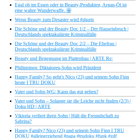
Egal ob im Essen oder in Beauty-Produkten, Argan-Öl ist
eine wahre Wunderwaffe. 🤩
Wenn Beauty zum Desaster wird #shorts
Die Schöne und der Beauty Doc 1/2 – Der Hauseinbruch |
Deutschlands spektakulärste Kriminalfälle
Die Schöne und der Beauty Doc 2/2 – Die Ehefrau |
Deutschlands spektakulärste Kriminalfälle
Beauty und Begegnung im Plattenbau | ARTE Re:
Philippinen: Diktatoren-Sohn wird Präsident
Happy Family? So geht’s Nico (23) und seinem Sohn Finn
heute I TRU DOKU
Vater und Sohn-WG: Kann das gut gehen?
Vater und Sohn – Solange sie die Leiche nicht finden (2/3) |
Doku HD | ARTE
Viktoria verliert ihren Sohn | Hält die Freundschaft zu
Sabrina?
Happy Family? Nico (23) und seinem Sohn Finn I TRU
DOKU #alleinerziehend #papa #trudoku #funk #zdf