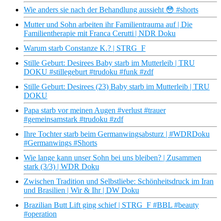
Wie anders sie nach der Behandlung aussieht 😳 #shorts
Mutter und Sohn arbeiten ihr Familientrauma auf | Die
Familientherapie mit Franca Cerutti | NDR Doku
Warum starb Constanze K.? | STRG_F
Stille Geburt: Desirees Baby starb im Mutterleib | TRU
DOKU #stillegeburt #trudoku #funk #zdf
Stille Geburt: Desirees (23) Baby starb im Mutterleib | TRU
DOKU
Papa starb vor meinen Augen #verlust #trauer
#gemeinsamstark #trudoku #zdf
Ihre Tochter starb beim Germanwingsabsturz | #WDRDoku
#Germanwings #Shorts
Wie lange kann unser Sohn bei uns bleiben? | Zusammen
stark (3/3) | WDR Doku
Zwischen Tradition und Selbstliebe: Schönheitsdruck im Iran
und Brasilien | Wir & Ihr | DW Doku
Brazilian Butt Lift ging schief | STRG_F #BBL #beauty
#operation