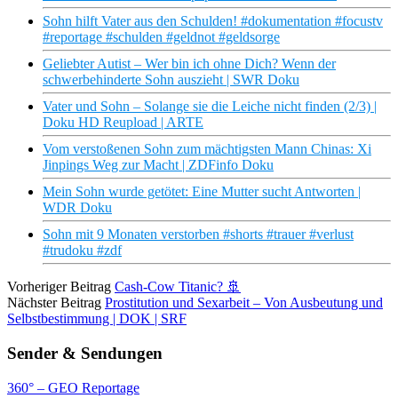
Sohn hilft Vater aus den Schulden! #dokumentation #focustv
#reportage #schulden #geldnot #geldsorge
Geliebter Autist – Wer bin ich ohne Dich? Wenn der
schwerbehinderte Sohn auszieht | SWR Doku
Vater und Sohn – Solange sie die Leiche nicht finden (2/3) |
Doku HD Reupload | ARTE
Vom verstoßenen Sohn zum mächtigsten Mann Chinas: Xi
Jinpings Weg zur Macht | ZDFinfo Doku
Mein Sohn wurde getötet: Eine Mutter sucht Antworten |
WDR Doku
Sohn mit 9 Monaten verstorben #shorts #trauer #verlust
#trudoku #zdf
Vorheriger Beitrag
Cash-Cow Titanic? 🚢
Nächster Beitrag
Prostitution und Sexarbeit – Von Ausbeutung und
Selbstbestimmung | DOK | SRF
Sender & Sendungen
360° – GEO Reportage