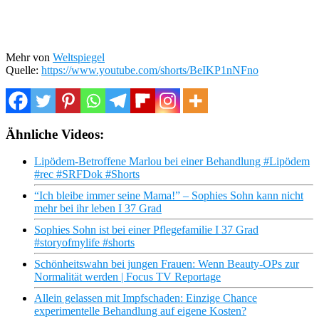
Mehr von
Weltspiegel
Quelle:
https://www.youtube.com/shorts/BeIKP1nNFno
Ähnliche Videos:
Lipödem-Betroffene Marlou bei einer Behandlung #Lipödem
#rec #SRFDok #Shorts
“Ich bleibe immer seine Mama!” – Sophies Sohn kann nicht
mehr bei ihr leben I 37 Grad
Sophies Sohn ist bei einer Pflegefamilie I 37 Grad
#storyofmylife #shorts
Schönheitswahn bei jungen Frauen: Wenn Beauty-OPs zur
Normalität werden | Focus TV Reportage
Allein gelassen mit Impfschaden: Einzige Chance
experimentelle Behandlung auf eigene Kosten?