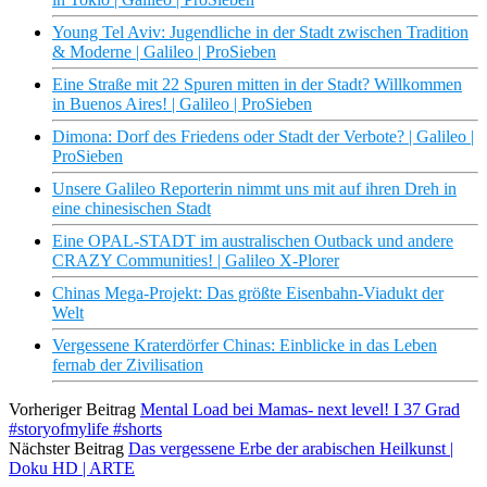
Young Tel Aviv: Jugendliche in der Stadt zwischen Tradition
& Moderne | Galileo | ProSieben
Eine Straße mit 22 Spuren mitten in der Stadt? Willkommen
in Buenos Aires! | Galileo | ProSieben
Dimona: Dorf des Friedens oder Stadt der Verbote? | Galileo |
ProSieben
Unsere Galileo Reporterin nimmt uns mit auf ihren Dreh in
eine chinesischen Stadt
Eine OPAL-STADT im australischen Outback und andere
CRAZY Communities! | Galileo X-Plorer
Chinas Mega-Projekt: Das größte Eisenbahn-Viadukt der
Welt
Vergessene Kraterdörfer Chinas: Einblicke in das Leben
fernab der Zivilisation
Vorheriger Beitrag
Mental Load bei Mamas- next level! I 37 Grad
#storyofmylife #shorts
Nächster Beitrag
Das vergessene Erbe der arabischen Heilkunst |
Doku HD | ARTE