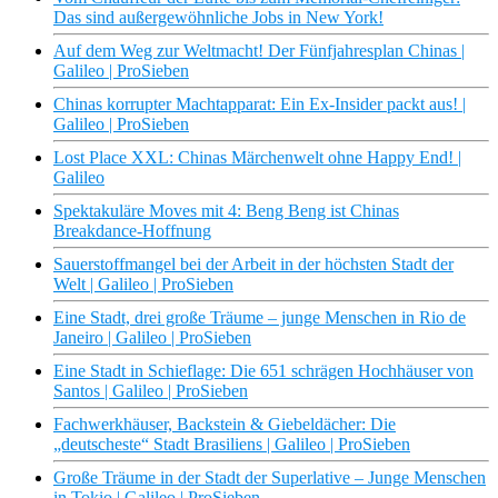
Das sind außergewöhnliche Jobs in New York!
Auf dem Weg zur Weltmacht! Der Fünfjahresplan Chinas |
Galileo | ProSieben
Chinas korrupter Machtapparat: Ein Ex-Insider packt aus! |
Galileo | ProSieben
Lost Place XXL: Chinas Märchenwelt ohne Happy End! |
Galileo
Spektakuläre Moves mit 4: Beng Beng ist Chinas
Breakdance-Hoffnung
Sauerstoffmangel bei der Arbeit in der höchsten Stadt der
Welt | Galileo | ProSieben
Eine Stadt, drei große Träume – junge Menschen in Rio de
Janeiro | Galileo | ProSieben
Eine Stadt in Schieflage: Die 651 schrägen Hochhäuser von
Santos | Galileo | ProSieben
Fachwerkhäuser, Backstein & Giebeldächer: Die
„deutscheste“ Stadt Brasiliens | Galileo | ProSieben
Große Träume in der Stadt der Superlative – Junge Menschen
in Tokio | Galileo | ProSieben