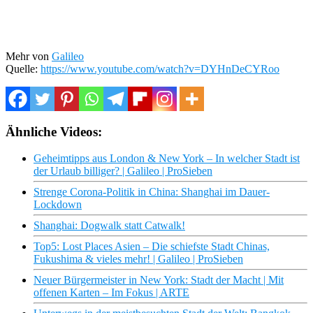
Mehr von
Galileo
Quelle:
https://www.youtube.com/watch?v=DYHnDeCYRoo
Ähnliche Videos:
Geheimtipps aus London & New York – In welcher Stadt ist
der Urlaub billiger? | Galileo | ProSieben
Strenge Corona-Politik in China: Shanghai im Dauer-
Lockdown
Shanghai: Dogwalk statt Catwalk!
Top5: Lost Places Asien – Die schiefste Stadt Chinas,
Fukushima & vieles mehr! | Galileo | ProSieben
Neuer Bürgermeister in New York: Stadt der Macht | Mit
offenen Karten – Im Fokus | ARTE