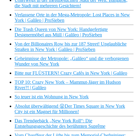
Unterwegs in der meistbesuchten Stadt der Welt: Bangkok,
die Stadt mit mehreren Gesichtern!
Verlassene Orte in der Mega-Metropole: Lost Places in New
York | Galileo | ProSieben
Die Trash Queen von New York: Handgefertigte
Designermöbel aus Müll | Galileo | ProSieben
Von der Billionaires Row bis zur 187 Street! Unglaubliche
Straßen in New York | Galileo | ProSieben
Geheimnisse der Metropole: „Galileo“ und die verborgenen
Wunder von New York
Bitte nur FLÜSTERN! Crazy Cafés in New York | Galileo
TOP 10: Crazy New York – Mammut-Jäger im Hudson
River?! | Galileo
So teuer ist ein Wohnung in New York
Absolut überwältigend 😮Der Times Square in New York
City ist ein Magnet für Millionen!
Das Trendgebäck „New York Roll“: Die
Entstehungsgeschichte des berühmten Suprême
Vom Chauffeur der Lüfte bis zum Memorial-Chefreiniger: