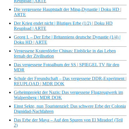
Reupload | ARTE
Die vergessene Hauptstadt der Ming-Dynastie | Doku HD |
ARTE
Der Krieg endet nicht | Blutiges Erbe (1/2) | Doku HD
Reupload | ARTE
Georg I. – Der Erbe | Britanniens deutsche Dynastie (1/4) |
Doku HD | ARTE
Vergessene Kraterdörfer Chinas: Einblicke in das Leben
fernab der Zivilisation
Das vergessene Fotoalbum der SS | SPIEGEL TV für den
MDR
Schule der Freundschaft – Das vergessene DDR-Experiment |
REUPLOAD | MDR DOK
Geheimprojekt der Nazis: Das vergessene Flugzeugwerk im
Walpersberg | MDR DOK
Einst Sekte, nun Touristenziel: Das schwere Erbe der Colonia
Dignidad-Nachfahren
Das Erbe der Maya – Auf den Spuren von El Mirador! (Teil
2)