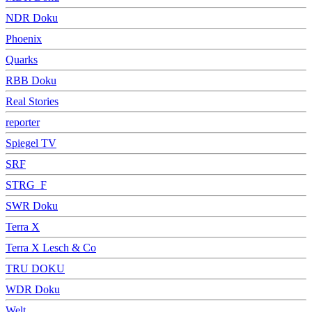
NDR Doku
Phoenix
Quarks
RBB Doku
Real Stories
reporter
Spiegel TV
SRF
STRG_F
SWR Doku
Terra X
Terra X Lesch & Co
TRU DOKU
WDR Doku
Welt