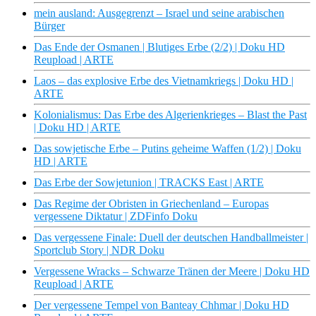
mein ausland: Ausgegrenzt – Israel und seine arabischen
Bürger
Das Ende der Osmanen | Blutiges Erbe (2/2) | Doku HD
Reupload | ARTE
Laos – das explosive Erbe des Vietnamkriegs | Doku HD |
ARTE
Kolonialismus: Das Erbe des Algerienkrieges – Blast the Past
| Doku HD | ARTE
Das sowjetische Erbe – Putins geheime Waffen (1/2) | Doku
HD | ARTE
Das Erbe der Sowjetunion | TRACKS East | ARTE
Das Regime der Obristen in Griechenland – Europas
vergessene Diktatur | ZDFinfo Doku
Das vergessene Finale: Duell der deutschen Handballmeister |
Sportclub Story | NDR Doku
Vergessene Wracks – Schwarze Tränen der Meere | Doku HD
Reupload | ARTE
Der vergessene Tempel von Banteay Chhmar | Doku HD