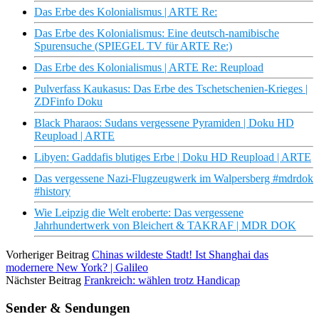
Das Erbe des Kolonialismus | ARTE Re:
Das Erbe des Kolonialismus: Eine deutsch-namibische
Spurensuche (SPIEGEL TV für ARTE Re:)
Das Erbe des Kolonialismus | ARTE Re: Reupload
Pulverfass Kaukasus: Das Erbe des Tschetschenien-Krieges |
ZDFinfo Doku
Black Pharaos: Sudans vergessene Pyramiden | Doku HD
Reupload | ARTE
Libyen: Gaddafis blutiges Erbe | Doku HD Reupload | ARTE
Das vergessene Nazi-Flugzeugwerk im Walpersberg #mdrdok
#history
Wie Leipzig die Welt eroberte: Das vergessene
Jahrhundertwerk von Bleichert & TAKRAF | MDR DOK
Vorheriger Beitrag
Chinas wildeste Stadt! Ist Shanghai das
modernere New York? | Galileo
Nächster Beitrag
Frankreich: wählen trotz Handicap
Sender & Sendungen