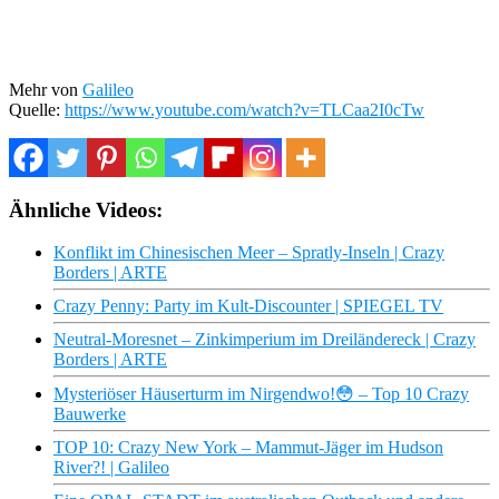
Mehr von
Galileo
Quelle:
https://www.youtube.com/watch?v=TLCaa2I0cTw
Ähnliche Videos:
Konflikt im Chinesischen Meer – Spratly-Inseln | Crazy
Borders | ARTE
Crazy Penny: Party im Kult-Discounter | SPIEGEL TV
Neutral-Moresnet – Zinkimperium im Dreiländereck | Crazy
Borders | ARTE
Mysteriöser Häuserturm im Nirgendwo!😳 – Top 10 Crazy
Bauwerke
TOP 10: Crazy New York – Mammut-Jäger im Hudson
River?! | Galileo