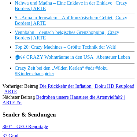
Nahwa und Madha – Eine Enklave in der Enklave | Crazy
Borders | ARTE
St.-Anna in Jerusalem – Auf französischem Gebiet | Crazy
Borders | ARTE
Vennbahn – deutsch-belgisches Grenzhopping | Crazy
Borders | ARTE
Top 20: Crazy Machines – Größte Technik der Welt!
🏠🤩 CRAZY Wohnträume in den USA | Abenteuer Leben
Crazy Zeit bei den „Wilden Kerlen“ #ndr #doku
#Kinderschauspieler
Vorheriger Beitrag
Die Rückkehr der Inflation | Doku HD Reupload
| ARTE
Nächster Beitrag
Bedrohen unsere Haustiere die Artenvielfalt? |
ARTE #rs
Sender & Sendungen
360° – GEO Reportage
37 Grad