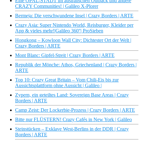
Eine OPAL-STADT im australischen Outback und andere
CRAZY Communities! | Galileo X-Plorer
Bermeja: Die verschwundene Insel | Crazy Borders | ARTE
Crazy Asia: Super Nintendo World, Reisburger, Kleider per
App & vieles mehr!|Galileo 360°| ProSieben
Hongkong – Kowloon Wall City: Dichtester Ort der Welt |
Crazy Borders | ARTE
Mont Blanc: Gipfel-Streit | Crazy Borders | ARTE
Republik der Mönche: Athos, Griechenland | Crazy Borders |
ARTE
Top 10: Crazy Great Britain – Vom Chili-Eis bis zur
Aussichtsplattform ohne Aussicht | Galileo |
Zypern, ein geteiltes Land: Sovereign Base Areas | Crazy
Borders | ARTE
Camp Zeist: Der Lockerbie-Prozess | Crazy Borders | ARTE
Bitte nur FLÜSTERN! Crazy Cafés in New York | Galileo
Steinstücken – Exklave West-Berlins in der DDR | Crazy
Borders | ARTE