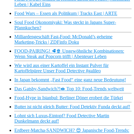
Leben | Kabel Eins
Food Wars – Essen als Politikum | Tracks East | ARTE
Soul Food Okonomiyaki: Was steckt in Japans Super-
Pfannkuchen?
Milliardengeschäft Fast-Food: McDonald’s geheime
Marketing-Tricks | ZDFinfo Doku
FOOD-PAIRING! 🥩🍿 Ungewöhnliche Kombinationen:
Wenn Steak auf Popcorn trifft | Abenteuer Leben
Wie wird aus einer Kartoffel ein Instant Pulver für
Kartoffelpüree Unser Food Detective #galileo
In Japan bekommt „Fast Food“ eine ganz neue Bedeutung!
Das Gatsby-Sandwich?!🥪 Top 10: Food-Trends weltweit
Food-Hype in Istanbul: Berliner Döner erobert die Türkei
Butter ist nicht gleich Butter: Food Detektiv Funda deckt auf!
Lohnt sich Luxus-Eintopf? Food Detective Martin
Dunkelmann deckt auf!
Erdbeer-Matcha-SANDWICH? 😍 Japanische Food-Trends: