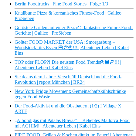
Berlin Foodtrucks | Fine Food Stories | Folge 1/3
Knallbunte Pizza & koreanisches Fitness-Food | Galileo |
ProSieben
Geröstete Grillen auf einer Pizza? 5 fantastische Future-Food-
Gerichte | Galileo | ProSieben
Gößter FOOD MARKET der USA: Smorgasburg –
Woodstock fürs Essen 🍔🍕🍟!!! | Abenteuer Leben | Kabel
Eins
TOP oder FLOP?! Die neusten Food Trends🍟🍔🍕!!! |
Abenteuer Leben | Kabel Eins
Steak aus dem Labor: Verschläft Deutschland die Food-
Revolution | report München | BR24
New York Fridge Movement: Gemeinschaftskühlschränke
gegen Food Waste
Der Food-Aktivist und die Obstbauern (1/2) I Village X |
ARTE
„Albondigas mit Patatas Bravas“ – Beliebtes Mallorca-Food
mit ACHIM! | Abenteuer Leben | Kabel Eins
FIRE FOOD. Grillen & Kochen direkt im Feuer! | Abenteuer