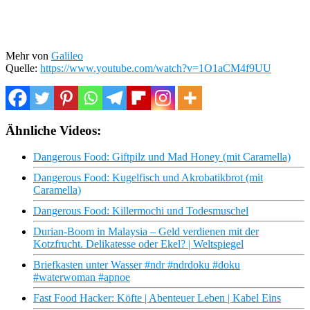
Mehr von
Galileo
Quelle:
https://www.youtube.com/watch?v=1O1aCM4f9UU
Ähnliche Videos:
Dangerous Food: Giftpilz und Mad Honey (mit Caramella)
Dangerous Food: Kugelfisch und Akrobatikbrot (mit
Caramella)
Dangerous Food: Killermochi und Todesmuschel
Durian-Boom in Malaysia – Geld verdienen mit der
Kotzfrucht. Delikatesse oder Ekel? | Weltspiegel
Briefkasten unter Wasser #ndr #ndrdoku #doku
#waterwoman #apnoe
Fast Food Hacker: Köfte | Abenteuer Leben | Kabel Eins