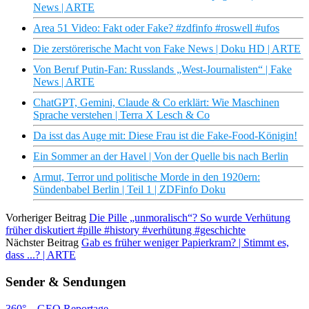
News | ARTE
Area 51 Video: Fakt oder Fake? #zdfinfo #roswell #ufos
Die zerstörerische Macht von Fake News | Doku HD | ARTE
Von Beruf Putin-Fan: Russlands „West-Journalisten“ | Fake
News | ARTE
ChatGPT, Gemini, Claude & Co erklärt: Wie Maschinen
Sprache verstehen | Terra X Lesch & Co
Da isst das Auge mit: Diese Frau ist die Fake-Food-Königin!
Ein Sommer an der Havel | Von der Quelle bis nach Berlin
Armut, Terror und politische Morde in den 1920ern:
Sündenbabel Berlin | Teil 1 | ZDFinfo Doku
Vorheriger Beitrag
Die Pille „unmoralisch“? So wurde Verhütung
früher diskutiert #pille #history #verhütung #geschichte
Nächster Beitrag
Gab es früher weniger Papierkram? | Stimmt es,
dass ...? | ARTE
Sender & Sendungen
360° – GEO Reportage