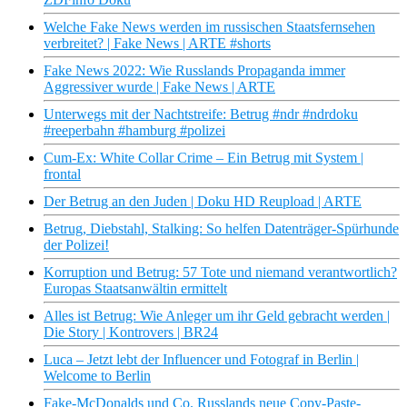
Welche Fake News werden im russischen Staatsfernsehen
verbreitet? | Fake News | ARTE #shorts
Fake News 2022: Wie Russlands Propaganda immer
Aggressiver wurde | Fake News | ARTE
Unterwegs mit der Nachtstreife: Betrug #ndr #ndrdoku
#reeperbahn #hamburg #polizei
Cum-Ex: White Collar Crime – Ein Betrug mit System |
frontal
Der Betrug an den Juden | Doku HD Reupload | ARTE
Betrug, Diebstahl, Stalking: So helfen Datenträger-Spürhunde
der Polizei!
Korruption und Betrug: 57 Tote und niemand verantwortlich?
Europas Staatsanwältin ermittelt
Alles ist Betrug: Wie Anleger um ihr Geld gebracht werden |
Die Story | Kontrovers | BR24
Luca – Jetzt lebt der Influencer und Fotograf in Berlin |
Welcome to Berlin
Fake-McDonalds und Co. Russlands neue Copy-Paste-