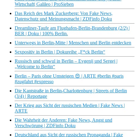
Wirtschaft| Galileo | ProSieben
Das Reich des Mark Zuckerberg: Von Fake News,
Datenschutz und Meinungsmacht | ZDFinfo Doku
Dreamliner-Taufe am Flughafen-Berlin-Brandenburg (2/2) |
BER | Doku | 100% Berlin.
Unterwegs in Berlin-Mitte | Menschen und Berlin entdecken
Sexpositiv in Berlin | Dokureihe „F*ck Berlin“
Russisch und schwul in Berlin – Evgenij und Sergej |
„Welcome to Berlin“
Berlin – Paris ohne Umsteigen 😍 | ARTE #berlin #paris
#zugfahrt #expresso
Die Kantstraße in Berlin-Charlottenburg | Streets of Berlin
(3/4) | Reportage
Der Krieg aus Sicht der russischen Medien | Fake News |
ARTE
Die Wahrheit der Anderen: Fake News, Angst und
Verschwörung | ZDFinfo Doku
Deutschland aus Sicht der russischen Propaganda | Fake