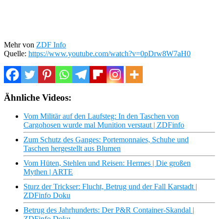
Mehr von
ZDF Info
Quelle:
https://www.youtube.com/watch?v=0pDrw8W7aH0
Ähnliche Videos:
Vom Militär auf den Laufsteg: In den Taschen von
Cargohosen wurde mal Munition verstaut | ZDFinfo
Zum Schutz des Ganges: Portemonnaies, Schuhe und
Taschen hergestellt aus Blumen
Vom Hüten, Stehlen und Reisen: Hermes | Die großen
Mythen | ARTE
Sturz der Trickser: Flucht, Betrug und der Fall Karstadt |
ZDFinfo Doku
Betrug des Jahrhunderts: Der P&R Container-Skandal |
ZDFinfo Doku