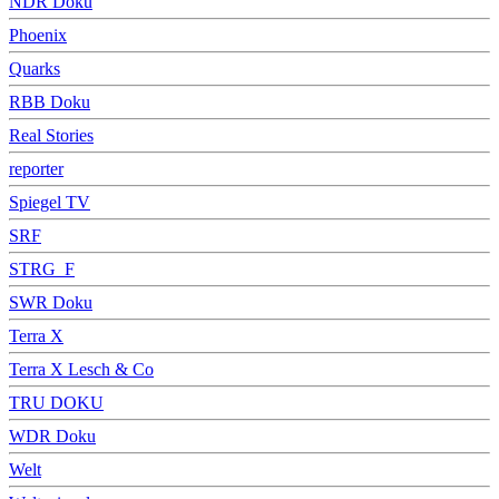
NDR Doku
Phoenix
Quarks
RBB Doku
Real Stories
reporter
Spiegel TV
SRF
STRG_F
SWR Doku
Terra X
Terra X Lesch & Co
TRU DOKU
WDR Doku
Welt