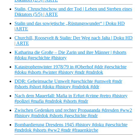
Stalin, Chruschtschow und der Tod | Leben und Sterben eines
Diktators (5/5) | ARTE
Stalin und das sowjetische „Rüstungswunder“ | Doku HD
|ARTE
Churchill, Roosevelt & Stalin: Der Weg nach Jalta | Doku HD
| ARTE
Katharina die Große – Die Zarin und ihre Männer | #shorts
#doku #geschichte #history
Katastrophenwinter 1978/79 in #Oberhof #ddr #geschichte
#doku #shorts #winter #history #mdr #mdrdok
DDR: Geheimsache Umwelt #geschichte #umwelt #mdr
#shorts #short #doku #history #mdrdok #ddr
Nach dem Mauerfall: Mafia in Erfurt #crime #retro #history
#polizei #mafia #mdrdok #shorts #mdr
Zwischen Gedenken und rechter Propaganda #dresden #ww2
#history #mdrdok #shorts #geschichte #mdr
Bombardierung Dresdens 1945 #history #doku #geschichte
#mdrdok #shorts #ww2 #mdr #frauenkirche