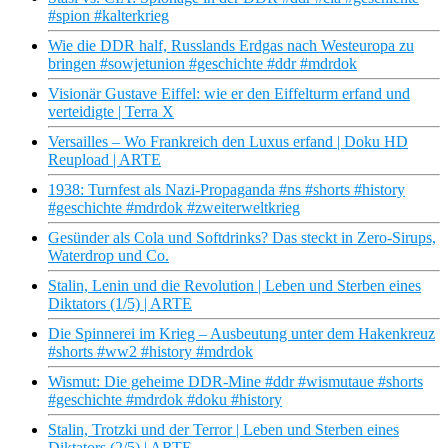
#spion #kalterkrieg
Wie die DDR half, Russlands Erdgas nach Westeuropa zu
bringen #sowjetunion #geschichte #ddr #mdrdok
Visionär Gustave Eiffel: wie er den Eiffelturm erfand und
verteidigte | Terra X
Versailles – Wo Frankreich den Luxus erfand | Doku HD
Reupload | ARTE
1938: Turnfest als Nazi-Propaganda #ns #shorts #history
#geschichte #mdrdok #zweiterweltkrieg
Gesünder als Cola und Softdrinks? Das steckt in Zero-Sirups,
Waterdrop und Co.
Stalin, Lenin und die Revolution | Leben und Sterben eines
Diktators (1/5) | ARTE
Die Spinnerei im Krieg – Ausbeutung unter dem Hakenkreuz
#shorts #ww2 #history #mdrdok
Wismut: Die geheime DDR-Mine #ddr #wismutaue #shorts
#geschichte #mdrdok #doku #history
Stalin, Trotzki und der Terror | Leben und Sterben eines
Diktators (2/5) | ARTE