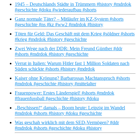
1945 – Deutschlands Städte in Trümmern #history #mdrdok
#geschichte #doku #wiederaufbau #shorts
Ganz normale Täter? – Mitläufer im KZ-System #shorts
#geschichte #ns #kz #ww2 #mdrdok #history
Töten für Geld: Das Geschäft mit dem Krieg #söldner #shorts
#krieg #mdrdok #history #geschichte
Zwei Wege nach der DDR: Mein Freund Günther #ddr
#shorts #mdrdok #history #geschichte
Verrat in Italien: Warum Hitler fast 1 Million Soldaten nach
Süden schickte #shorts #history #mdrdok
Kaiser ohne Krönung? Barbarossas Machtanspruch #shorts
#mdrdok #geschichte #history #mittelalter
Frauenpower: Erstes Länderspiel! #shorts #mdrdok
#frauenfussball #geschichte #history #doku
„Beschissen!“ damals – Boom heute: Leipzig im Wandel
#mdrdok #shorts #history #doku #geschichte
Was geschah wirklich mit dem SED-Vermögen? #ddr
#mdrdok #shorts #geschichte #doku #history