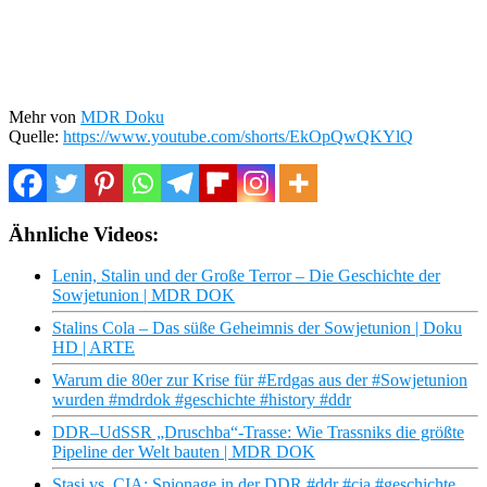
Mehr von
MDR Doku
Quelle:
https://www.youtube.com/shorts/EkOpQwQKYlQ
Ähnliche Videos:
Lenin, Stalin und der Große Terror – Die Geschichte der
Sowjetunion | MDR DOK
Stalins Cola – Das süße Geheimnis der Sowjetunion | Doku
HD | ARTE
Warum die 80er zur Krise für #Erdgas aus der #Sowjetunion
wurden #mdrdok #geschichte #history #ddr
DDR–UdSSR „Druschba“-Trasse: Wie Trassniks die größte
Pipeline der Welt bauten | MDR DOK
Stasi vs. CIA: Spionage in der DDR #ddr #cia #geschichte