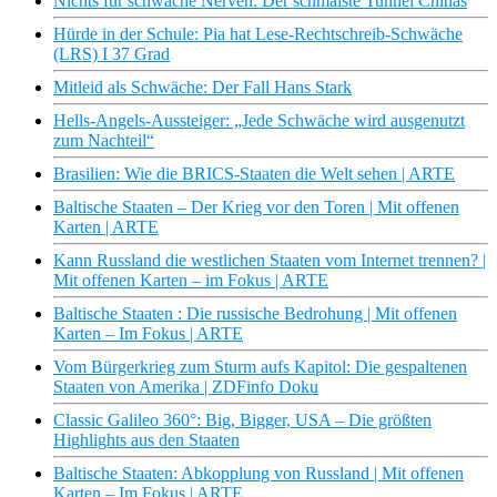
Nichts für schwache Nerven: Der schmalste Tunnel Chinas
Hürde in der Schule: Pia hat Lese-Rechtschreib-Schwäche
(LRS) I 37 Grad
Mitleid als Schwäche: Der Fall Hans Stark
Hells-Angels-Aussteiger: „Jede Schwäche wird ausgenutzt
zum Nachteil“
Brasilien: Wie die BRICS-Staaten die Welt sehen | ARTE
Baltische Staaten – Der Krieg vor den Toren | Mit offenen
Karten | ARTE
Kann Russland die westlichen Staaten vom Internet trennen? |
Mit offenen Karten – im Fokus | ARTE
Baltische Staaten : Die russische Bedrohung | Mit offenen
Karten – Im Fokus | ARTE
Vom Bürgerkrieg zum Sturm aufs Kapitol: Die gespaltenen
Staaten von Amerika | ZDFinfo Doku
Classic Galileo 360°: Big, Bigger, USA – Die größten
Highlights aus den Staaten
Baltische Staaten: Abkopplung von Russland | Mit offenen
Karten – Im Fokus | ARTE