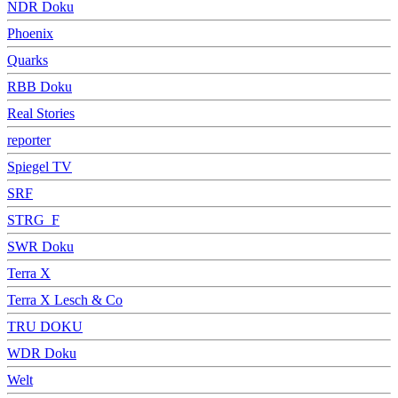
NDR Doku
Phoenix
Quarks
RBB Doku
Real Stories
reporter
Spiegel TV
SRF
STRG_F
SWR Doku
Terra X
Terra X Lesch & Co
TRU DOKU
WDR Doku
Welt