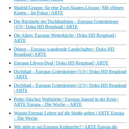
Madrid-Gruppe: für eine Zwei-Staaten-Lösung | Mit offenen
Karten – Im Fokus | ARTE
Die Rückkehr der Dschihadisten – Europas Gotteskrieger
(3/3) | Doku HD Reupload | ARTE
Die Alpen: Europas Wetterküche | Doku HD Reupload |
ARTE
Dünen – Europas wandernde Landschaften | Doku HD
Reupload | ARTE
Europas Libyen-Deal | Doku HD Reupload | ARTE
Dschihad – Europas Gotteskrieger (1/3) | Doku HD Reupload
| ARTE
Dschihad – Europas Gotteskrieger (2/3) | Doku HD Reupload
| ARTE
Pedro Sánchez Wahlpleite / Europas Jugend in der Krise |
ARTE Europa – Die Woche – ARTE
Warum Europas Lehrer auf die Straße gehen | ARTE Europa
– Die Woche
Wie steht es um Europas Kulturerbe? | ARTE Europa die