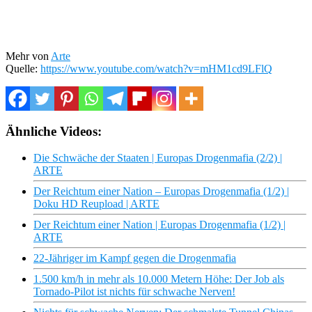
Mehr von
Arte
Quelle:
https://www.youtube.com/watch?v=mHM1cd9LFlQ
Ähnliche Videos:
Die Schwäche der Staaten | Europas Drogenmafia (2/2) |
ARTE
Der Reichtum einer Nation – Europas Drogenmafia (1/2) |
Doku HD Reupload | ARTE
Der Reichtum einer Nation | Europas Drogenmafia (1/2) |
ARTE
22-Jähriger im Kampf gegen die Drogenmafia
1.500 km/h in mehr als 10.000 Metern Höhe: Der Job als
Tornado-Pilot ist nichts für schwache Nerven!