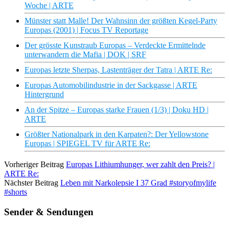
Woche | ARTE
Münster statt Malle! Der Wahnsinn der größten Kegel-Party
Europas (2001) | Focus TV Reportage
Der grösste Kunstraub Europas – Verdeckte Ermittelnde
unterwandern die Mafia | DOK | SRF
Europas letzte Sherpas, Lastenträger der Tatra | ARTE Re:
Europas Automobilindustrie in der Sackgasse | ARTE
Hintergrund
An der Spitze – Europas starke Frauen (1/3) | Doku HD |
ARTE
Größter Nationalpark in den Karpaten?: Der Yellowstone
Europas | SPIEGEL TV für ARTE Re:
Vorheriger Beitrag
Europas Lithiumhunger, wer zahlt den Preis? |
ARTE Re:
Nächster Beitrag
Leben mit Narkolepsie I 37 Grad #storyofmylife
#shorts
Sender & Sendungen