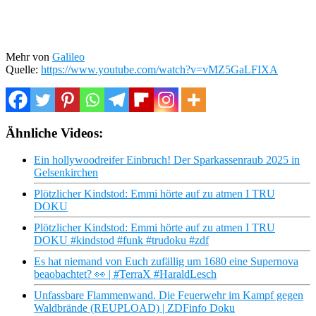
Mehr von
Galileo
Quelle:
https://www.youtube.com/watch?v=vMZ5GaLFIXA
Ähnliche Videos:
Ein hollywoodreifer Einbruch! Der Sparkassenraub 2025 in
Gelsenkirchen
Plötzlicher Kindstod: Emmi hörte auf zu atmen I TRU
DOKU
Plötzlicher Kindstod: Emmi hörte auf zu atmen I TRU
DOKU #kindstod #funk #trudoku #zdf
Es hat niemand von Euch zufällig um 1680 eine Supernova
beaobachtet? 👀 | #TerraX #HaraldLesch
Unfassbare Flammenwand. Die Feuerwehr im Kampf gegen
Waldbrände (REUPLOAD) | ZDFinfo Doku