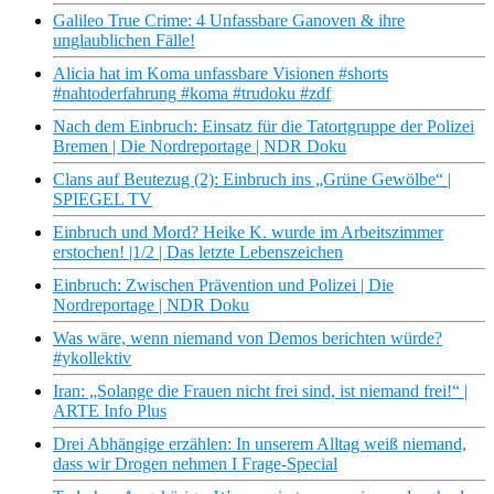
Galileo True Crime: 4 Unfassbare Ganoven & ihre
unglaublichen Fälle!
Alicia hat im Koma unfassbare Visionen #shorts
#nahtoderfahrung #koma #trudoku #zdf
Nach dem Einbruch: Einsatz für die Tatortgruppe der Polizei
Bremen | Die Nordreportage | NDR Doku
Clans auf Beutezug (2): Einbruch ins „Grüne Gewölbe“ |
SPIEGEL TV
Einbruch und Mord? Heike K. wurde im Arbeitszimmer
erstochen! |1/2 | Das letzte Lebenszeichen
Einbruch: Zwischen Prävention und Polizei | Die
Nordreportage | NDR Doku
Was wäre, wenn niemand von Demos berichten würde?
#ykollektiv
Iran: „Solange die Frauen nicht frei sind, ist niemand frei!“ |
ARTE Info Plus
Drei Abhängige erzählen: In unserem Alltag weiß niemand,
dass wir Drogen nehmen I Frage-Special