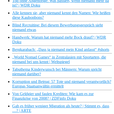
Tod ohne Angehörige: Was passiert, wenn niemand mehr da
ist? | WDR Doku
Alle kennen sie, aber niemand kennt den Namen: Wie heißen
diese Kaubonbons?
Blind Recruiting: Bei diesem Bewerbungsgespräch sieht
niemand etwas
Handwerk: Warum hat niemand mehr Bock drauf? | WDR
Doku
Bergkarabach: „Dass ja niemand mein Kind anfasst“ #shorts
„World Nomad Games“ in Zentralasien mit Sportarten, die
niemand bei uns kennt | Weltspiegel
Tabuthema Kinderwunsch bei Männern: Warum spricht
niemand darüber?
Korruption und Betrug: 57 Tote und niemand verantwortlich?
Europas Staatsanwältin ermittelt
Von Geldgier und faulen Krediten: Wie kam es zur
Finanzkrise von 2008? | ZDFinfo Doku
Gab es früher weniger Migration als heute? | Stimmt es, dass
…? | ARTE