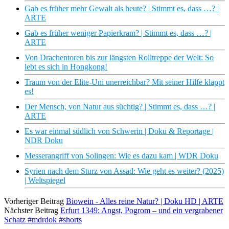
Gab es früher mehr Gewalt als heute? | Stimmt es, dass …? |
ARTE
Gab es früher weniger Papierkram? | Stimmt es, dass …? |
ARTE
Von Drachentoren bis zur längsten Rolltreppe der Welt: So
lebt es sich in Hongkong!
Traum von der Elite-Uni unerreichbar? Mit seiner Hilfe klappt
es!
Der Mensch, von Natur aus süchtig? | Stimmt es, dass …? |
ARTE
Es war einmal südlich von Schwerin | Doku & Reportage |
NDR Doku
Messerangriff von Solingen: Wie es dazu kam | WDR Doku
Syrien nach dem Sturz von Assad: Wie geht es weiter? (2025)
| Weltspiegel
Vorheriger Beitrag
Biowein - Alles reine Natur? | Doku HD | ARTE
Nächster Beitrag
Erfurt 1349: Angst, Pogrom – und ein vergrabener
Schatz #mdrdok #shorts