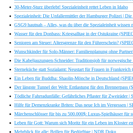
30-Meter-Sturz überlebt! Spezialeinheit rettet Leben in Idaho
Spezialeinheit: Die Unfallermittler der Hamburger Polizei | 
GSG9 hautnah – Alles, was du über die Spezialeinheit wissen 
Wasser für den Donbass: Kriegsalltag in der Ostukraine (SP
Senioren am Steuer: Altersgrenze für den Führerschein? (SP
Wunschkinder für Solo-Männer: Familienplanung ohne Partn
Die Kabeljauzungen-Schneider: Traditionsjob für norwegisch
Sterneküche statt Sozialamt: Neustart für Frauen in Frankre
Ein Leben für Buddha: Shaolin-Mönche in Deutschland (SP
Der längste Tunnel der Welt: Entlastung für den Brennerpas
Tödliche Fahrradunfälle: Gefährliches Pflaster für Zweiräde
Hilfe für Demenzkranke Briten: Das neue Ich im Vergessen 
Märchenschlösser für bis zu 500.000$: Luxus-Spielhäuser für su
Leben für Gott: Warum sich Moritz für ein Leben im Kloster en
Mehrblick für alle: Brillen für Bedürftige | NDR Doku