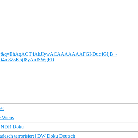
mA_7w&q=EhAqAQT4AkJIywACAAAAAAAFGI-Duc4GIjB_-
0O4m8ZsK5jJ8yAnJSWgFD
e:
e Wiens
) | NDR Doku
adesch terrorisiert | DW Doku Deutsch