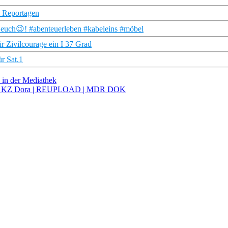
& Reportagen
euch😉! #abenteuerleben #kabeleins #möbel
r Zivilcourage ein I 37 Grad
r Sat.1
in der Mediathek
 und KZ Dora | REUPLOAD | MDR DOK