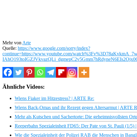
Mehr von
Arte
Quelle:
https://www.google.com/sorry/index?
continue=https://www.youtube.com/watch%3Fv%3D78aKvk
IAhO193toIGZJVkvazQLi_dgmepC2v5Gmm7hRdyneN6EIs2Ojx
Ähnliche Videos:
Wiens Fiaker im Hitzestress? | ARTE Re:
Wiens Back-Omas und ihr Rezept gegen Altersarmut | ARTE R
Mehr als Kutschen und Sachertorte: Die geheimnisvollsten Ort
Reeperbahn Spezialeinheit FD65: Der Pate von St. Pauli (1/5
Wie die Spezialeinheit der Polizei RAB die Menschen in Bangl