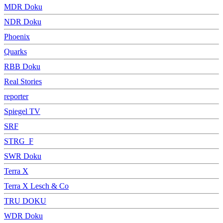
MDR Doku
NDR Doku
Phoenix
Quarks
RBB Doku
Real Stories
reporter
Spiegel TV
SRF
STRG_F
SWR Doku
Terra X
Terra X Lesch & Co
TRU DOKU
WDR Doku