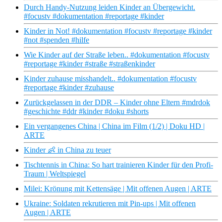
Durch Handy-Nutzung leiden Kinder an Übergewicht.
#focustv #dokumentation #reportage #kinder
Kinder in Not! #dokumentation #focustv #reportage #kinder
#not #spenden #hilfe
Wie Kinder auf der Straße leben.. #dokumentation #focustv
#reportage #kinder #straße #straßenkinder
Kinder zuhause misshandelt.. #dokumentation #focustv
#reportage #kinder #zuhause
Zurückgelassen in der DDR – Kinder ohne Eltern #mdrdok
#geschichte #ddr #kinder #doku #shorts
Ein vergangenes China | China im Film (1/2) | Doku HD |
ARTE
Kinder 👶 in China zu teuer
Tischtennis in China: So hart trainieren Kinder für den Profi-
Traum | Weltspiegel
Milei: Krönung mit Kettensäge | Mit offenen Augen | ARTE
Ukraine: Soldaten rekrutieren mit Pin-ups | Mit offenen
Augen | ARTE