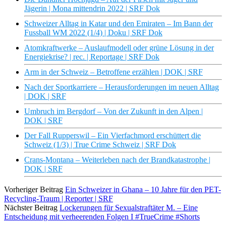
Jägerin | Mona mittendrin 2022 | SRF Dok
Schweizer Alltag in Katar und den Emiraten – Im Bann der
Fussball WM 2022 (1/4) | Doku | SRF Dok
Atomkraftwerke – Auslaufmodell oder grüne Lösung in der
Energiekrise? | rec. | Reportage | SRF Dok
Arm in der Schweiz – Betroffene erzählen | DOK | SRF
Nach der Sportkarriere – Herausforderungen im neuen Alltag
| DOK | SRF
Umbruch im Bergdorf – Von der Zukunft in den Alpen |
DOK | SRF
Der Fall Rupperswil – Ein Vierfachmord erschüttert die
Schweiz (1/3) | True Crime Schweiz | SRF Dok
Crans-Montana – Weiterleben nach der Brandkatastrophe |
DOK | SRF
Vorheriger Beitrag
Ein Schweizer in Ghana – 10 Jahre für den PET-
Recycling-Traum | Reporter | SRF
Nächster Beitrag
Lockerungen für Sexualstraftäter M. – Eine
Entscheidung mit verheerenden Folgen I #TrueCrime #Shorts