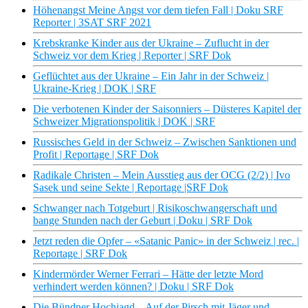
Höhenangst Meine Angst vor dem tiefen Fall | Doku SRF
Reporter | 3SAT SRF 2021
Krebskranke Kinder aus der Ukraine – Zuflucht in der
Schweiz vor dem Krieg | Reporter | SRF Dok
Geflüchtet aus der Ukraine – Ein Jahr in der Schweiz |
Ukraine-Krieg | DOK | SRF
Die verbotenen Kinder der Saisonniers – Düsteres Kapitel der
Schweizer Migrationspolitik | DOK | SRF
Russisches Geld in der Schweiz – Zwischen Sanktionen und
Profit | Reportage | SRF Dok
Radikale Christen – Mein Ausstieg aus der OCG (2/2) | Ivo
Sasek und seine Sekte | Reportage |SRF Dok
Schwanger nach Totgeburt | Risikoschwangerschaft und
bange Stunden nach der Geburt | Doku | SRF Dok
Jetzt reden die Opfer – «Satanic Panic» in der Schweiz | rec. |
Reportage | SRF Dok
Kindermörder Werner Ferrari – Hätte der letzte Mord
verhindert werden können? | Doku | SRF Dok
Die Bündner Hochjagd – Auf der Pirsch mit Jäger und