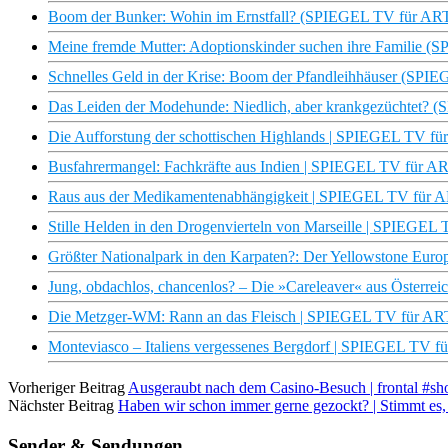
Boom der Bunker: Wohin im Ernstfall? (SPIEGEL TV für AR
Meine fremde Mutter: Adoptionskinder suchen ihre Familie 
Schnelles Geld in der Krise: Boom der Pfandleihhäuser (SP
Das Leiden der Modehunde: Niedlich, aber krankgezüchtet?
Die Aufforstung der schottischen Highlands | SPIEGEL TV f
Busfahrermangel: Fachkräfte aus Indien | SPIEGEL TV für A
Raus aus der Medikamentenabhängigkeit | SPIEGEL TV für 
Stille Helden in den Drogenvierteln von Marseille | SPIEGEL
Größter Nationalpark in den Karpaten?: Der Yellowstone Eu
Jung, obdachlos, chancenlos? – Die »Careleaver« aus Österr
Die Metzger-WM: Rann an das Fleisch | SPIEGEL TV für AR
Monteviasco – Italiens vergessenes Bergdorf | SPIEGEL TV 
Vorheriger Beitrag
Ausgeraubt nach dem Casino-Besuch | frontal #sho
Nächster Beitrag
Haben wir schon immer gerne gezockt? | Stimmt es, 
Sender & Sendungen