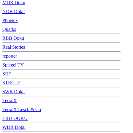
MDR Doku
NDR Doku
Phoenix
Quarks
RBB Doku
Real Stories
reporter
Spiegel TV
SRF
STRG_F
SWR Doku
Terra X
Terra X Lesch & Co
TRU DOKU
WDR Doku