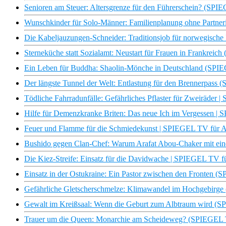
Senioren am Steuer: Altersgrenze für den Führerschein? (SP
Wunschkinder für Solo-Männer: Familienplanung ohne Partn
Die Kabeljauzungen-Schneider: Traditionsjob für norwegisch
Sterneküche statt Sozialamt: Neustart für Frauen in Frankre
Ein Leben für Buddha: Shaolin-Mönche in Deutschland (SP
Der längste Tunnel der Welt: Entlastung für den Brennerpas
Tödliche Fahrradunfälle: Gefährliches Pflaster für Zweiräde
Hilfe für Demenzkranke Briten: Das neue Ich im Vergessen 
Feuer und Flamme für die Schmiedekunst | SPIEGEL TV für A
Bushido gegen Clan-Chef: Warum Arafat Abou-Chaker mit ei
Die Kiez-Streife: Einsatz für die Davidwache | SPIEGEL TV fü
Einsatz in der Ostukraine: Ein Pastor zwischen den Fronten
Gefährliche Gletscherschmelze: Klimawandel im Hochgebirg
Gewalt im Kreißsaal: Wenn die Geburt zum Albtraum wird (
Trauer um die Queen: Monarchie am Scheideweg? (SPIEGEL