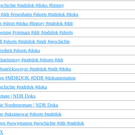
schichte #mdrdok #doku #history
! #ddr #eisenbahn #shorts #mdrdok #doku
 #short #doku #history #mdrdok #ddr
rung #vietnam #ddr #mdrdok #shorts
l #shorts #mdrdok #mdr #geschichte
eiheit #shorts #doku
atehistory #mdrdok #shorts #ddr
o #patrickswayze #mdrdok #mdr #doku
htelberg #MDRDOK #DDR #dokumentation
eschichte #mdrdok #doku
ortage | NDR Doku
| Die Nordreportage | NDR Doku
aine #ukrainewar #shorts #mdrdok
gen #sowjetunion #geschichte #ddr #mdrdok
 X