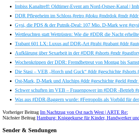
Imbiss Kanaltreff: Oldtimer-Event am Nord-Ostsee-Kanal | I
DDR Pflegeheim im Schloss #retro #doku #mdrdok #mdr #ddr #
Gysi, die PDS & der Putnik-Deal: 107 Mio. D-Mark weg #gysi
Wettleuchten statt Wettrüsten: Wie die #DDR die Nacht erhellt
Trabant 601 LX: Luxus auf DDR-Art #trabi #trabant #ddr #auto
Aufklärung über Sexarbeit in der #DDR #shorts #mdr #pastfo
Wochenkrippen der DDR: Fremdbetreut von Montag bis Samsta
Die Stasi – VEB „Horch und Guck“ #ddr #geschichte #shorts 
Ost-Mark, D-Mark und Aluchips #ddr #geschichte #geld #mdr 
Schwer schuften im VEB – Frauenpower im #DDR -Betrieb #ret
Was aus #DDR-Baggern wurde: #Ferropolis als Vorbild für de
Vorheriger Beitrag
Im Nachtzug von Ost nach West | ARTE Re:
Nächster Beitrag
Hamburg: Kniggekurse für Kinder, Handwerker und
Sender & Sendungen