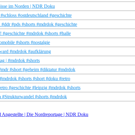
mbisse im Norden | NDR Doku
schloss #ostdeutschland #geschichte
 #ddr #pds #shorts #mdrdok #geschichte
e! #geschichte #mdrdok #shorts #halle
mobile #shorts #nostalgie
rward #mdrdok #aufklärung
g | #mdrdok #shorts
#mdr #short #geheim #diktatur #mdrdok
#mdrdok #shorts #short #doku #retro
ro #geschichte #leipzig #mdrdok #shorts
n #Strukturwandel #shorts #mdrdok
 Angestellte | Die Nordreportage | NDR Doku