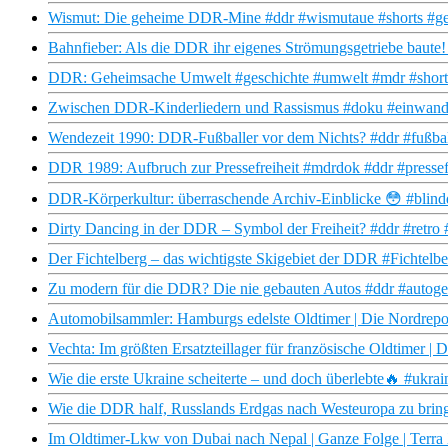
Wismut: Die geheime DDR-Mine #ddr #wismutaue #shorts #ge
Bahnfieber: Als die DDR ihr eigenes Strömungsgetriebe baute
DDR: Geheimsache Umwelt #geschichte #umwelt #mdr #shorts
Zwischen DDR-Kinderliedern und Rassismus #doku #einwande
Wendezeit 1990: DDR-Fußballer vor dem Nichts? #ddr #fußbal
DDR 1989: Aufbruch zur Pressefreiheit #mdrdok #ddr #pressefr
DDR‑Körperkultur: überraschende Archiv‑Einblicke 😳 #blindd
Dirty Dancing in der DDR – Symbol der Freiheit? #ddr #retr
Der Fichtelberg – das wichtigste Skigebiet der DDR #Fic
Zu modern für die DDR? Die nie gebauten Autos #ddr #autog
Automobilsammler: Hamburgs edelste Oldtimer | Die Nordrep
Vechta: Im größten Ersatzteillager für französische Oldtimer 
Wie die erste Ukraine scheiterte – und doch überlebte🔥 #ukr
Wie die DDR half, Russlands Erdgas nach Westeuropa zu brin
Im Oldtimer-Lkw von Dubai nach Nepal | Ganze Folge | Terra