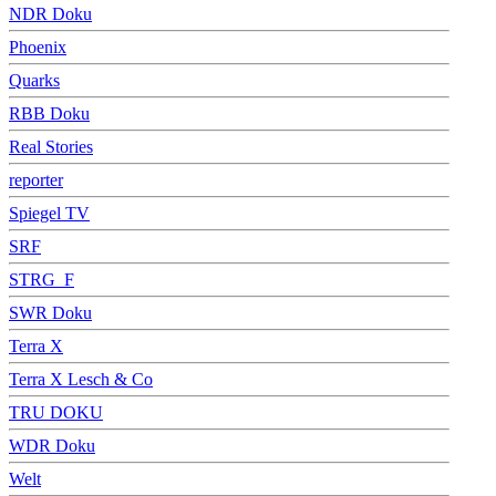
NDR Doku
Phoenix
Quarks
RBB Doku
Real Stories
reporter
Spiegel TV
SRF
STRG_F
SWR Doku
Terra X
Terra X Lesch & Co
TRU DOKU
WDR Doku
Welt