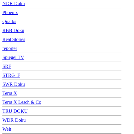
NDR Doku
Phoenix
Quarks
RBB Doku
Real Stories
reporter
Spiegel TV
SRF
STRG_F
SWR Doku
Terra X
Terra X Lesch & Co
TRU DOKU
WDR Doku
Welt