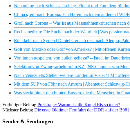
Neuanfang nach Schicksalsschlag, Flucht und Familiengründu
China greift nach Europa: Ein Hafen nach dem anderen | WD
Groll nach Corona – Was ist aus Massnahmenkritischen nach d
Rechtsmedizin: Die Suche nach der Wahrheit | Was passiert n
Rückkehr nach Syrien | Daniel Gerlach reist nach Aleppo, Pal
Golf von Mexiko oder Golf von Amerika? | Mit offenen Karte
Von innen gespalten, von außen gehasst? – Israel im Dauerkrie
Selektion von Zwangsarbeitern im KZ | NS-Cliquen: von Men
Nach Venezuela: Stehen weitere Länder im Visier? | Mit offe
Mit dem SUP von Föhr nach Amrum | Abenteuer Schleswig-H
Was steckt hinter den bunten Bussen, die die Menschen in Gu
Vorheriger Beitrag
Preisfrage: Warum ist die Kugel Eis so teuer?
Nächster Beitrag
Die erste Oldtimer Fernfahrt der DDR auf der B96 
Sender & Sendungen