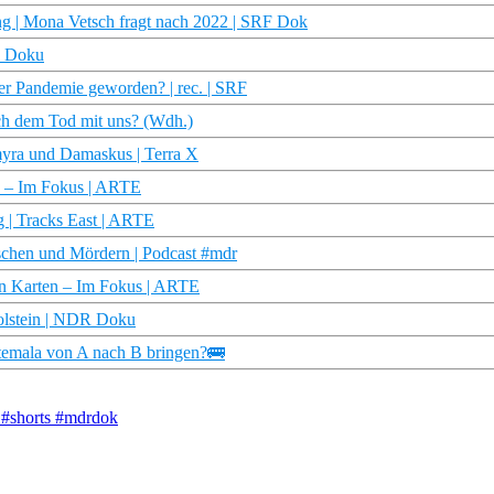
ng | Mona Vetsch fragt nach 2022 | SRF Dok
R Doku
er Pandemie geworden? | rec. | SRF
ach dem Tod mit uns? (Wdh.)
myra und Damaskus | Terra X
n – Im Fokus | ARTE
g | Tracks East | ARTE
schen und Mördern | Podcast #mdr
nen Karten – Im Fokus | ARTE
olstein | NDR Doku
atemala von A nach B bringen?🚌
| #shorts #mdrdok