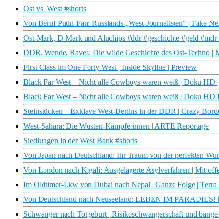
Ost vs. West #shorts
Von Beruf Putin-Fan: Russlands „West-Journalisten“ | Fake 
Ost-Mark, D-Mark und Aluchips #ddr #geschichte #geld #mdr 
DDR, Wende, Raves: Die wilde Geschichte des Ost-Techno
First Class im One Forty West | Inside Skyline | Preview
Black Far West – Nicht alle Cowboys waren weiß | Doku HD
Black Far West – Nicht alle Cowboys waren weiß | Doku HD
Steinstücken – Exklave West-Berlins in der DDR | Crazy Bord
West-Sahara: Die Wüsten-Kämpferinnen | ARTE Reportage
Siedlungen in der West Bank #shorts
Von Japan nach Deutschland: Ihr Traum von der perfekten Wur
Von London nach Kigali: Ausgelagerte Asylverfahren | Mit of
Im Oldtimer-Lkw von Dubai nach Nepal | Ganze Folge | Terra
Von Deutschland nach Neuseeland: LEBEN IM PARADIES! |
Schwanger nach Totgeburt | Risikoschwangerschaft und bange