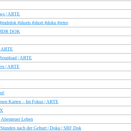
News | ARTE
#mdrdok #shorts #short #doku #retro
 | MDR DOK
 | ARTE
 Reupload | ARTE
ers | ARTE
st!
fenen Karten – Im Fokus | ARTE
 X
 Abenteuer Leben
 Stunden nach der Geburt | Doku | SRF Dok