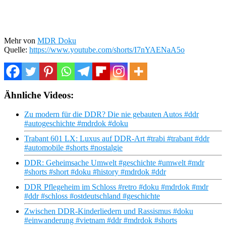
Mehr von
MDR Doku
Quelle:
https://www.youtube.com/shorts/I7nYAENaA5o
Ähnliche Videos:
Zu modern für die DDR? Die nie gebauten Autos #ddr
#autogeschichte #mdrdok #doku
Trabant 601 LX: Luxus auf DDR-Art #trabi #trabant #ddr
#automobile #shorts #nostalgie
DDR: Geheimsache Umwelt #geschichte #umwelt #mdr
#shorts #short #doku #history #mdrdok #ddr
DDR Pflegeheim im Schloss #retro #doku #mdrdok #mdr
#ddr #schloss #ostdeutschland #geschichte
Zwischen DDR-Kinderliedern und Rassismus #doku
#einwanderung #vietnam #ddr #mdrdok #shorts