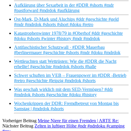
Aufklärung über Sexarbeit in der #DDR #shorts #mdr
#pastforward #mdrdok #aufklärung
Ost-Mark, D-Mark und Aluchips #ddr #geschichte #geld
#mdr #mdrdok #shorts #short #doku #retro
Katastrophenwinter 1978/79 in #Oberhof #ddr #geschichte
#doku #shorts #winter #history #mdr #mdrdok
Antifaschistischer Schutzwall · #DDR Mauerbau
#berlinermauer #geschichte #shorts #mdr #doku #mdrdok
Wettleuchten statt Wettrüsten: Wie die #DDR die Nacht
erhellte! #geschichte #mdrdok #shorts #halle
Schwer schuften im VEB – Frauenpower im #DDR -Betrieb
#retro #geschichte #leipzig #mdrdok #shorts
Was geschah wirklich mit dem SED-Vermögen? #ddr
#mdrdok #shorts #geschichte #doku #history
Wochenkrippen der DDR: Fremdbetreut von Montag bis
Samstag | #mdrdok #shorts
Vorheriger Beitrag
Meine Niere für einen Fremden | ARTE Re:
Nächster Beitrag
Zelten in luftiger Höhe #ndr #ndrdoku #camping