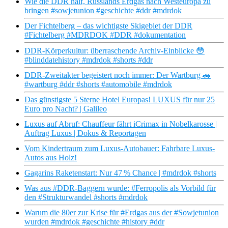
Wie die DDR half, Russlands Erdgas nach Westeuropa zu
bringen #sowjetunion #geschichte #ddr #mdrdok
Der Fichtelberg – das wichtigste Skigebiet der DDR
#Fichtelberg #MDRDOK #DDR #dokumentation
DDR‑Körperkultur: überraschende Archiv‑Einblicke 😳
#blinddatehistory #mdrdok #shorts #ddr
DDR-Zweitakter begeistert noch immer: Der Wartburg 🚗
#wartburg #ddr #shorts #automobile #mdrdok
Das günstigste 5 Sterne Hotel Europas! LUXUS für nur 25
Euro pro Nacht? | Galileo
Luxus auf Abruf: Chauffeur fährt iCrimax in Nobelkarosse |
Auftrag Luxus | Dokus & Reportagen
Vom Kindertraum zum Luxus-Autobauer: Fahrbare Luxus-
Autos aus Holz!
Gagarins Raketenstart: Nur 47 % Chance | #mdrdok #shorts
Was aus #DDR-Baggern wurde: #Ferropolis als Vorbild für
den #Strukturwandel #shorts #mdrdok
Warum die 80er zur Krise für #Erdgas aus der #Sowjetunion
wurden #mdrdok #geschichte #history #ddr