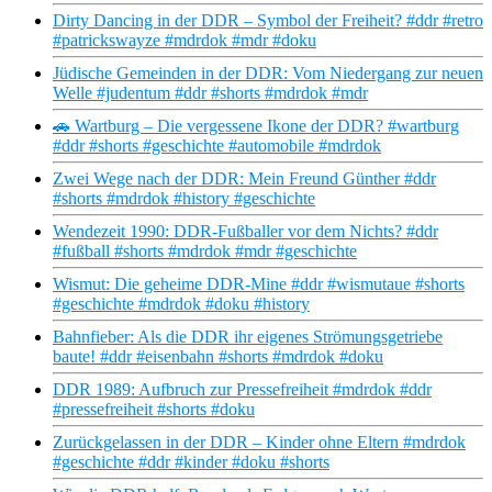
Dirty Dancing in der DDR – Symbol der Freiheit? #ddr #retro
#patrickswayze #mdrdok #mdr #doku
Jüdische Gemeinden in der DDR: Vom Niedergang zur neuen
Welle #judentum #ddr #shorts #mdrdok #mdr
🚗 Wartburg – Die vergessene Ikone der DDR? #wartburg
#ddr #shorts #geschichte #automobile #mdrdok
Zwei Wege nach der DDR: Mein Freund Günther #ddr
#shorts #mdrdok #history #geschichte
Wendezeit 1990: DDR-Fußballer vor dem Nichts? #ddr
#fußball #shorts #mdrdok #mdr #geschichte
Wismut: Die geheime DDR-Mine #ddr #wismutaue #shorts
#geschichte #mdrdok #doku #history
Bahnfieber: Als die DDR ihr eigenes Strömungsgetriebe
baute! #ddr #eisenbahn #shorts #mdrdok #doku
DDR 1989: Aufbruch zur Pressefreiheit #mdrdok #ddr
#pressefreiheit #shorts #doku
Zurückgelassen in der DDR – Kinder ohne Eltern #mdrdok
#geschichte #ddr #kinder #doku #shorts