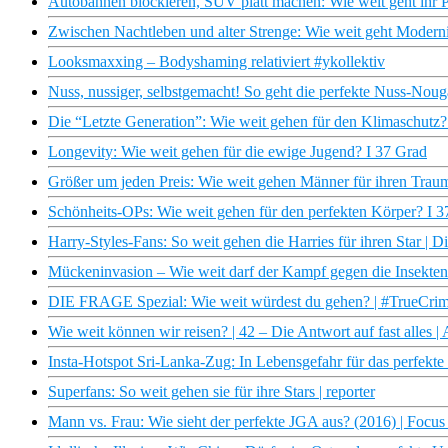
Autobahnen blockieren, SUV platt machen: Wie weit geht ihr 
Zwischen Nachtleben und alter Strenge: Wie weit geht Modern
Looksmaxxing – Bodyshaming relativiert #ykollektiv
Nuss, nussiger, selbstgemacht! So geht die perfekte Nuss-Noug
Die “Letzte Generation”: Wie weit gehen für den Klimaschutz?
Longevity: Wie weit gehen für die ewige Jugend? I 37 Grad
Größer um jeden Preis: Wie weit gehen Männer für ihren Traum
Schönheits-OPs: Wie weit gehen für den perfekten Körper? I 3
Harry-Styles-Fans: So weit gehen die Harries für ihren Star | D
Mückeninvasion – Wie weit darf der Kampf gegen die Insekten 
DIE FRAGE Spezial: Wie weit würdest du gehen? | #TrueCrim
Wie weit können wir reisen? | 42 – Die Antwort auf fast alles 
Insta-Hotspot Sri-Lanka-Zug: In Lebensgefahr für das perfekte 
Superfans: So weit gehen sie für ihre Stars | reporter
Mann vs. Frau: Wie sieht der perfekte JGA aus? (2016) | Focu