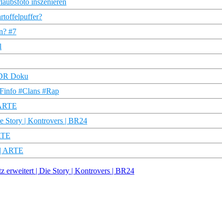
rlaubsfoto inszenieren
rtoffelpuffer?
en? #7
l
 WDR Doku
DFinfo #Clans #Rap
| ARTE
Die Story | Kontrovers | BR24
ARTE
 | ARTE
rweitert | Die Story | Kontrovers | BR24