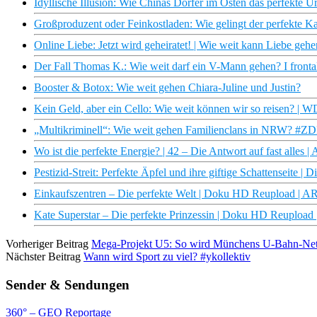
Idyllische Illusion: Wie Chinas Dörfer im Osten das perfekte U
Großproduzent oder Feinkostladen: Wie gelingt der perfekte Ka
Online Liebe: Jetzt wird geheiratet! | Wie weit kann Liebe geh
Der Fall Thomas K.: Wie weit darf ein V-Mann gehen? I fronta
Booster & Botox: Wie weit gehen Chiara-Juline und Justin?
Kein Geld, aber ein Cello: Wie weit können wir so reisen? |
„Multikriminell“: Wie weit gehen Familienclans in NRW? #Z
Wo ist die perfekte Energie? | 42 – Die Antwort auf fast alles 
Pestizid-Streit: Perfekte Äpfel und ihre giftige Schattenseite | 
Einkaufszentren – Die perfekte Welt | Doku HD Reupload | 
Kate Superstar – Die perfekte Prinzessin | Doku HD Reupload
Vorheriger Beitrag
Mega-Projekt U5: So wird Münchens U-Bahn-Netz e
Nächster Beitrag
Wann wird Sport zu viel? #ykollektiv
Sender & Sendungen
360° – GEO Reportage