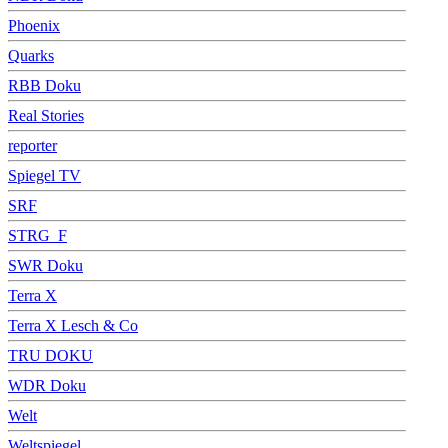
Phoenix
Quarks
RBB Doku
Real Stories
reporter
Spiegel TV
SRF
STRG_F
SWR Doku
Terra X
Terra X Lesch & Co
TRU DOKU
WDR Doku
Welt
Weltspiegel