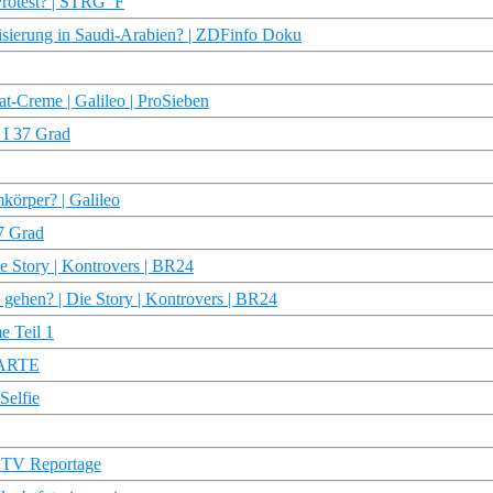
Protest? | STRG_F
isierung in Saudi-Arabien? | ZDFinfo Doku
at-Creme | Galileo | ProSieben
 I 37 Grad
körper? | Galileo
7 Grad
ie Story | Kontrovers | BR24
gehen? | Die Story | Kontrovers | BR24
e Teil 1
| ARTE
Selfie
s TV Reportage