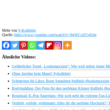
Mehr von
Y-Kollektiv
Quelle:
https://www.youtube.com/watch?v=8gWCoZUgEdg
Ähnliche Videos:
Gefährlicher Trend „Looksmaxxing“: Wie weit gehen junge Mä
Ohne Jawline kein Mann? #ykollektiv
Schmerzen für Likes: Bone Smashing #zdfinfo #looksmaxxing 
Bodybuilding: Der Preis für den perfekten Körper #zdfinfo #
Reupload: K-Pop Superfans: Wie weit geht die extreme Fan-Lie
Verliebt, verlobt, verheiratet: Alles für die perfekte Hochzeit? |