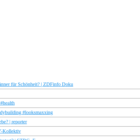
nner für Schönheit? | ZDFinfo Doku
#health
bodybuilding #looksmaxxing
be? | reporter
 Y-Kollektiv