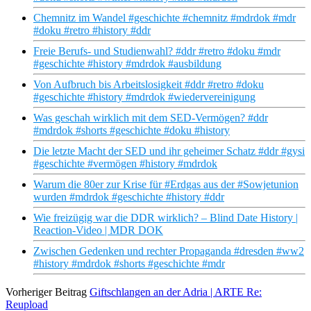
Chemnitz im Wandel #geschichte #chemnitz #mdrdok #mdr
#doku #retro #history #ddr
Freie Berufs- und Studienwahl? #ddr #retro #doku #mdr
#geschichte #history #mdrdok #ausbildung
Von Aufbruch bis Arbeitslosigkeit #ddr #retro #doku
#geschichte #history #mdrdok #wiedervereinigung
Was geschah wirklich mit dem SED-Vermögen? #ddr
#mdrdok #shorts #geschichte #doku #history
Die letzte Macht der SED und ihr geheimer Schatz #ddr #gysi
#geschichte #vermögen #history #mdrdok
Warum die 80er zur Krise für #Erdgas aus der #Sowjetunion
wurden #mdrdok #geschichte #history #ddr
Wie freizügig war die DDR wirklich? – Blind Date History |
Reaction‑Video | MDR DOK
Zwischen Gedenken und rechter Propaganda #dresden #ww2
#history #mdrdok #shorts #geschichte #mdr
Vorheriger Beitrag
Giftschlangen an der Adria | ARTE Re:
Reupload