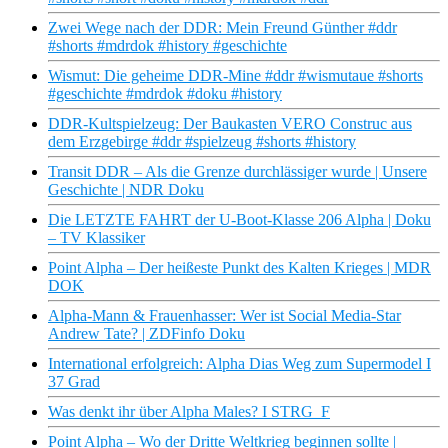
Zwei Wege nach der DDR: Mein Freund Günther #ddr
#shorts #mdrdok #history #geschichte
Wismut: Die geheime DDR-Mine #ddr #wismutaue #shorts
#geschichte #mdrdok #doku #history
DDR-Kultspielzeug: Der Baukasten VERO Construc aus
dem Erzgebirge #ddr #spielzeug #shorts #history
Transit DDR – Als die Grenze durchlässiger wurde | Unsere
Geschichte | NDR Doku
Die LETZTE FAHRT der U-Boot-Klasse 206 Alpha | Doku
– TV Klassiker
Point Alpha – Der heißeste Punkt des Kalten Krieges | MDR
DOK
Alpha-Mann & Frauenhasser: Wer ist Social Media-Star
Andrew Tate? | ZDFinfo Doku
International erfolgreich: Alpha Dias Weg zum Supermodel I
37 Grad
Was denkt ihr über Alpha Males? I STRG_F
Point Alpha – Wo der Dritte Weltkrieg beginnen sollte |