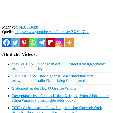
Mehr von
MDR Doku
Quelle:
https://www.youtube.com/shorts/ovZXVttfZcc
Ähnliche Videos:
Stasi vs. CIA: Spionage in der DDR #ddr #cia #geschichte
#spion #kalterkrieg
Als die #UdSSR ihre eigene #Cola erfand #history
#sowjetunion #stalin #kalterkrieg #shorts #mdrdok
Stationiert an der NATO Grenze #shorts
Der gefährlichste Ort des Kalten Krieges | Point Alpha in der
Rhön #mdrdok #geschichte #ddr #doku
DDR: Geheimsache Umwelt #geschichte #umwelt #mdr
#shorts #short #doku #history #mdrdok #ddr