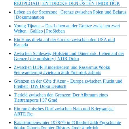
REUPLOAD | ENTDECKE DEN OSTEN | MDR DOK
Leben an der Sperrzone | Grenze zwischen Polen und Belarus
| Dokumentation
Young Tijuana – Das Leben an der Grenze zwischen zwei
Welten | Galileo | ProSieben
Ein Haus direkt auf der Grenze zwischen den USA und
Kanada
Zwischen Schleswig-Holstein und Dänemark: Leben auf der
Grenze | die nordstory | NDR Doku
Zwischen DDR-Kinderliedern und Rassismus #doku
#einwanderung #vietnam #ddr #mdrdok #shorts
Grenzen an der Côte d’Azur – Europa zwischen Flucht und
Freiheit | DW Doku Deutsch
Tierleid zwischen den Grenzen: Der Albtraum eines
Tiertransports I 37 Grad
Ein rumänisches Dorf zwischen Nato und Kriegsangst |
ARTE Re:
Katastrophenwinter 1978/79 in #Oberhof #ddr #geschichte
#doku #shorts #winter #history #mdr #mdrdok