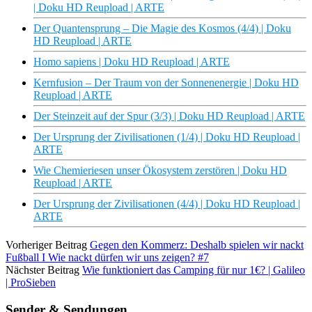
| Doku HD Reupload | ARTE
Der Quantensprung – Die Magie des Kosmos (4/4) | Doku
HD Reupload | ARTE
Homo sapiens | Doku HD Reupload | ARTE
Kernfusion – Der Traum von der Sonnenenergie | Doku HD
Reupload | ARTE
Der Steinzeit auf der Spur (3/3) | Doku HD Reupload | ARTE
Der Ursprung der Zivilisationen (1/4) | Doku HD Reupload |
ARTE
Wie Chemieriesen unser Ökosystem zerstören | Doku HD
Reupload | ARTE
Der Ursprung der Zivilisationen (4/4) | Doku HD Reupload |
ARTE
Vorheriger Beitrag
Gegen den Kommerz: Deshalb spielen wir nackt
Fußball I Wie nackt dürfen wir uns zeigen? #7
Nächster Beitrag
Wie funktioniert das Camping für nur 1€? | Galileo
| ProSieben
Sender & Sendungen