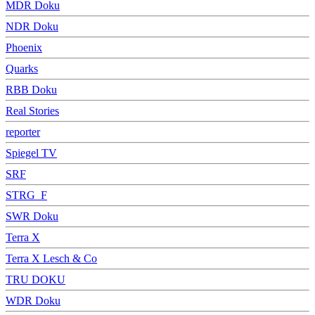
MDR Doku
NDR Doku
Phoenix
Quarks
RBB Doku
Real Stories
reporter
Spiegel TV
SRF
STRG_F
SWR Doku
Terra X
Terra X Lesch & Co
TRU DOKU
WDR Doku