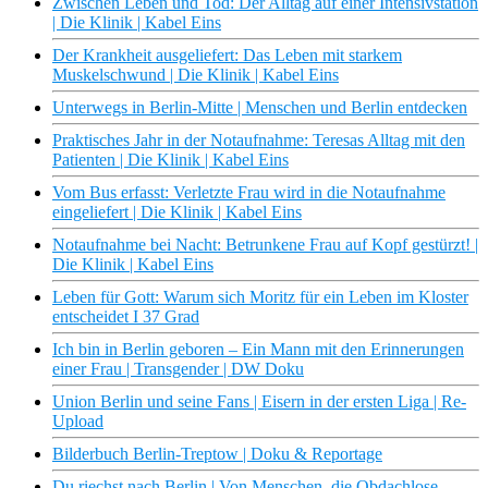
Zwischen Leben und Tod: Der Alltag auf einer Intensivstation
| Die Klinik | Kabel Eins
Der Krankheit ausgeliefert: Das Leben mit starkem
Muskelschwund | Die Klinik | Kabel Eins
Unterwegs in Berlin-Mitte | Menschen und Berlin entdecken
Praktisches Jahr in der Notaufnahme: Teresas Alltag mit den
Patienten | Die Klinik | Kabel Eins
Vom Bus erfasst: Verletzte Frau wird in die Notaufnahme
eingeliefert | Die Klinik | Kabel Eins
Notaufnahme bei Nacht: Betrunkene Frau auf Kopf gestürzt! |
Die Klinik | Kabel Eins
Leben für Gott: Warum sich Moritz für ein Leben im Kloster
entscheidet I 37 Grad
Ich bin in Berlin geboren – Ein Mann mit den Erinnerungen
einer Frau | Transgender | DW Doku
Union Berlin und seine Fans | Eisern in der ersten Liga | Re-
Upload
Bilderbuch Berlin-Treptow | Doku & Reportage
Du riechst nach Berlin | Von Menschen, die Obdachlose