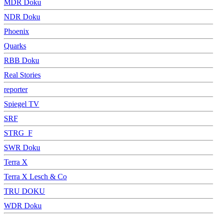
MDR Doku
NDR Doku
Phoenix
Quarks
RBB Doku
Real Stories
reporter
Spiegel TV
SRF
STRG_F
SWR Doku
Terra X
Terra X Lesch & Co
TRU DOKU
WDR Doku