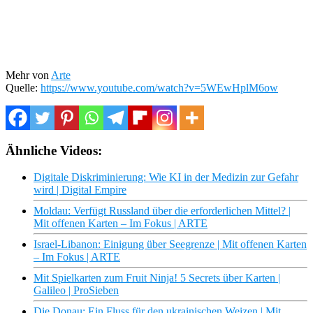
Mehr von
Arte
Quelle:
https://www.youtube.com/watch?v=5WEwHplM6ow
Ähnliche Videos:
Digitale Diskriminierung: Wie KI in der Medizin zur Gefahr
wird | Digital Empire
Moldau: Verfügt Russland über die erforderlichen Mittel? |
Mit offenen Karten – Im Fokus | ARTE
Israel-Libanon: Einigung über Seegrenze | Mit offenen Karten
– Im Fokus | ARTE
Mit Spielkarten zum Fruit Ninja! 5 Secrets über Karten |
Galileo | ProSieben
Die Donau: Ein Fluss für den ukrainischen Weizen | Mit